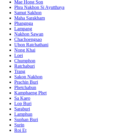
Mae Hong Son
Phra Nakhon Si Ayutthaya
Samut Sakhon
Maha Sarakham
Phangnga
Lampang
Nakhon Sawan
Chachoengsao
Ubon Ratchathani
Nong Khai
Loei
Chumphon
Ratchaburi
Trang
Sakon Nakhon
Prachin Buri
Phetchabun
Kamphaeng Phet
Sa Kaeo
Lop Buri
Saraburi
Lamphun
Suphan Buri
Surin
Roi Et