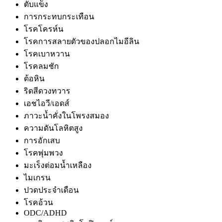
ตับแข็ง
การกระทบกระเทือน
โรคโครห์น
โรคการสลายตัวของปลอกไมอีลิน
โรคเบาหวาน
โรคลมชัก
ต้อหิน
ริดสีดวงทวาร
เอชไอวี/เอดส์
ภาวะน้ำคั่งในโพรงสมอง
ความดันโลหิตสูง
การอักเสบ
โรคพุ่มพวง
มะเร็งต่อมน้ำเหลือง
ไมเกรน
ปวดประจำเดือน
โรคอ้วน
ODC/ADHD