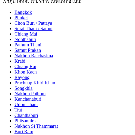
เราภูมิใจที่จะให้บริการในพื้นที่ต่อไปนี้:
Bangkok
Phuket
Chon Buri / Pattaya
Surat Thani / Samui
Chiang Mai
Nonthaburi
Pathum Thani
Samut Prakan
Nakhon Ratchasima
Krabi
Chiang Rai
Khon Kaen
Rayong
Prachuap Khiri Khan
Songkhla
Nakhon Pathom
Kanchanaburi
Udon Thani
Trat
Chanthaburi
Phitsanulok
Nakhon Si Thammarat
Buri Ram