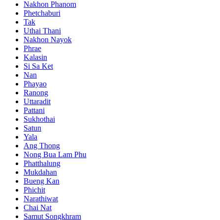
Nakhon Phanom
Phetchaburi
Tak
Uthai Thani
Nakhon Nayok
Phrae
Kalasin
Si Sa Ket
Nan
Phayao
Ranong
Uttaradit
Pattani
Sukhothai
Satun
Yala
Ang Thong
Nong Bua Lam Phu
Phatthalung
Mukdahan
Bueng Kan
Phichit
Narathiwat
Chai Nat
Samut Songkhram