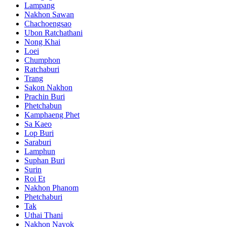
Lampang
Nakhon Sawan
Chachoengsao
Ubon Ratchathani
Nong Khai
Loei
Chumphon
Ratchaburi
Trang
Sakon Nakhon
Prachin Buri
Phetchabun
Kamphaeng Phet
Sa Kaeo
Lop Buri
Saraburi
Lamphun
Suphan Buri
Surin
Roi Et
Nakhon Phanom
Phetchaburi
Tak
Uthai Thani
Nakhon Nayok