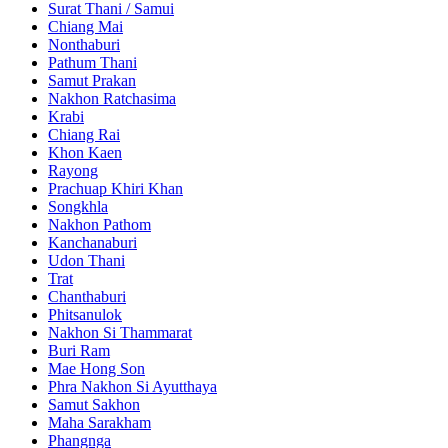
Surat Thani / Samui
Chiang Mai
Nonthaburi
Pathum Thani
Samut Prakan
Nakhon Ratchasima
Krabi
Chiang Rai
Khon Kaen
Rayong
Prachuap Khiri Khan
Songkhla
Nakhon Pathom
Kanchanaburi
Udon Thani
Trat
Chanthaburi
Phitsanulok
Nakhon Si Thammarat
Buri Ram
Mae Hong Son
Phra Nakhon Si Ayutthaya
Samut Sakhon
Maha Sarakham
Phangnga