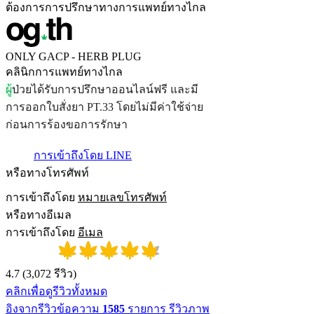
ต้องการการปรึกษาทางการแพทย์ทางไกล
ONLY GACP - HERB PLUG
คลินิกการแพทย์ทางไกล
ผ
ป
ว
ย
ไ
ด
ร
บ
ก
า
ร
ป
ร
ก
ษ
า
อ
อ
น
ไ
ล
น
ฟ
ร
แ
ล
ะ
ม
ก
า
ร
อ
อ
ก
ใ
บ
ส
ง
ย
า
P
T
.
3
3
โ
ด
ย
ไ
ม
ม
ค
า
ใ
ช
จ
า
ย
ก
อ
น
ก
า
ร
ร
อ
ง
ข
อ
ก
า
ร
ร
ก
ษ
า
การเข้าถึงโดย LINE
หรือทางโทรศัพท์
การเข้าถึงโดย
หมายเลขโทรศัพท์
หรือทางอีเมล
การเข้าถึงโดย
อีเมล
4.7
(
3,072
รีวิว
)
คลิกเพื่อดูรีวิวทั้งหมด
อิงจากรีวิวข้อความ
1585
รายการ รีวิวภาพ