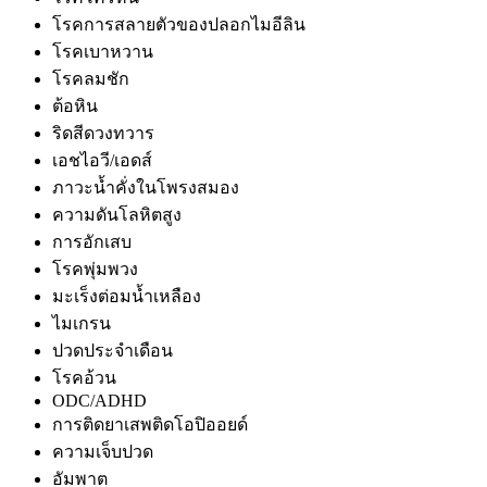
โรคการสลายตัวของปลอกไมอีลิน
โรคเบาหวาน
โรคลมชัก
ต้อหิน
ริดสีดวงทวาร
เอชไอวี/เอดส์
ภาวะน้ำคั่งในโพรงสมอง
ความดันโลหิตสูง
การอักเสบ
โรคพุ่มพวง
มะเร็งต่อมน้ำเหลือง
ไมเกรน
ปวดประจำเดือน
โรคอ้วน
ODC/ADHD
การติดยาเสพติดโอปิออยด์
ความเจ็บปวด
อัมพาต