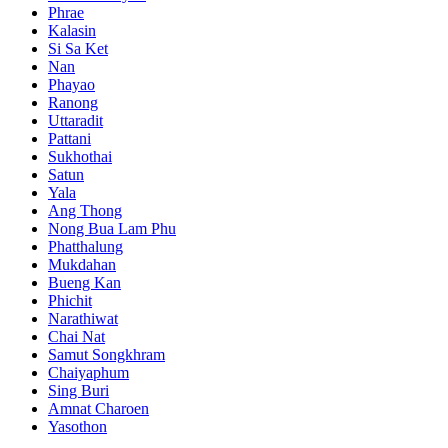
Phrae
Kalasin
Si Sa Ket
Nan
Phayao
Ranong
Uttaradit
Pattani
Sukhothai
Satun
Yala
Ang Thong
Nong Bua Lam Phu
Phatthalung
Mukdahan
Bueng Kan
Phichit
Narathiwat
Chai Nat
Samut Songkhram
Chaiyaphum
Sing Buri
Amnat Charoen
Yasothon