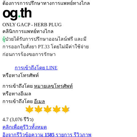
ต้องการการปรึกษาทางการแพทย์ทางไกล
ONLY GACP - HERB PLUG
คลินิกการแพทย์ทางไกล
ผ
ป
ว
ย
ไ
ด
ร
บ
ก
า
ร
ป
ร
ก
ษ
า
อ
อ
น
ไ
ล
น
ฟ
ร
แ
ล
ะ
ม
ก
า
ร
อ
อ
ก
ใ
บ
ส
ง
ย
า
P
T
.
3
3
โ
ด
ย
ไ
ม
ม
ค
า
ใ
ช
จ
า
ย
ก
อ
น
ก
า
ร
ร
อ
ง
ข
อ
ก
า
ร
ร
ก
ษ
า
การเข้าถึงโดย LINE
หรือทางโทรศัพท์
การเข้าถึงโดย
หมายเลขโทรศัพท์
หรือทางอีเมล
การเข้าถึงโดย
อีเมล
4.7
(
3,076
รีวิว
)
คลิกเพื่อดูรีวิวทั้งหมด
อิงจากรีวิวข้อความ
1585
รายการ รีวิวภาพ