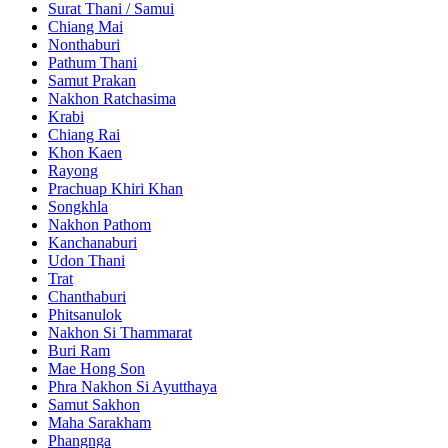
Surat Thani / Samui
Chiang Mai
Nonthaburi
Pathum Thani
Samut Prakan
Nakhon Ratchasima
Krabi
Chiang Rai
Khon Kaen
Rayong
Prachuap Khiri Khan
Songkhla
Nakhon Pathom
Kanchanaburi
Udon Thani
Trat
Chanthaburi
Phitsanulok
Nakhon Si Thammarat
Buri Ram
Mae Hong Son
Phra Nakhon Si Ayutthaya
Samut Sakhon
Maha Sarakham
Phangnga