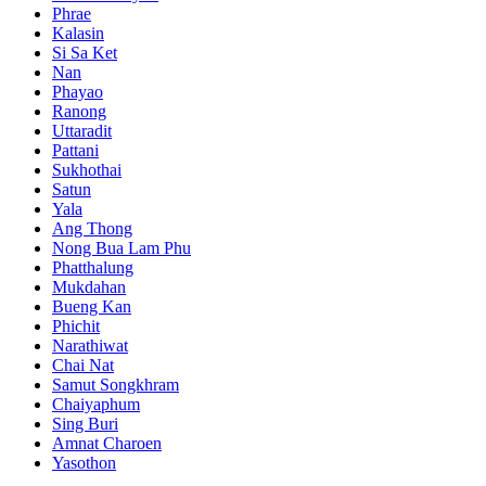
Phrae
Kalasin
Si Sa Ket
Nan
Phayao
Ranong
Uttaradit
Pattani
Sukhothai
Satun
Yala
Ang Thong
Nong Bua Lam Phu
Phatthalung
Mukdahan
Bueng Kan
Phichit
Narathiwat
Chai Nat
Samut Songkhram
Chaiyaphum
Sing Buri
Amnat Charoen
Yasothon