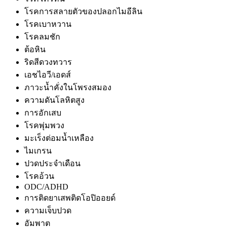
โรคการสลายตัวของปลอกไมอีลิน
โรคเบาหวาน
โรคลมชัก
ต้อหิน
ริดสีดวงทวาร
เอชไอวี/เอดส์
ภาวะน้ำคั่งในโพรงสมอง
ความดันโลหิตสูง
การอักเสบ
โรคพุ่มพวง
มะเร็งต่อมน้ำเหลือง
ไมเกรน
ปวดประจำเดือน
โรคอ้วน
ODC/ADHD
การติดยาเสพติดโอปิออยด์
ความเจ็บปวด
อัมพาต