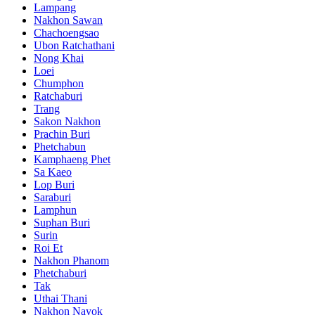
Lampang
Nakhon Sawan
Chachoengsao
Ubon Ratchathani
Nong Khai
Loei
Chumphon
Ratchaburi
Trang
Sakon Nakhon
Prachin Buri
Phetchabun
Kamphaeng Phet
Sa Kaeo
Lop Buri
Saraburi
Lamphun
Suphan Buri
Surin
Roi Et
Nakhon Phanom
Phetchaburi
Tak
Uthai Thani
Nakhon Nayok