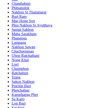
Chanthaburi
Phitsanulok
Nakhon Si Thammarat
Buri Ram
Mae Hong Son
Phra Nakhon Si Ayutthaya
Samut Sakhon
Maha Sarakham
Phangnga
Lampang
Nakhon Sawan
Chachoengsao
Ubon Ratchathani
Nong Khai
Loei
Chumphon
Ratchaburi
Trang
Sakon Nakhon
Prachin Buri
Phetchabun
Kamphaeng Phet
Sa Kaeo
Lop Buri
Saraburi