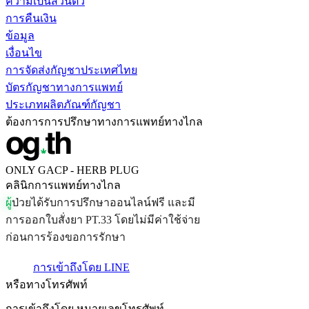
ความเป็นส่วนตัว
การคืนเงิน
ข้อมูล
เงื่อนไข
การจัดส่งกัญชาประเทศไทย
บัตรกัญชาทางการแพทย์
ประเภทผลิตภัณฑ์กัญชา
ต้องการการปรึกษาทางการแพทย์ทางไกล
ONLY GACP - HERB PLUG
คลินิกการแพทย์ทางไกล
ผ
ป
ว
ย
ไ
ด
ร
บ
ก
า
ร
ป
ร
ก
ษ
า
อ
อ
น
ไ
ล
น
ฟ
ร
แ
ล
ะ
ม
ก
า
ร
อ
อ
ก
ใ
บ
ส
ง
ย
า
P
T
.
3
3
โ
ด
ย
ไ
ม
ม
ค
า
ใ
ช
จ
า
ย
ก
อ
น
ก
า
ร
ร
อ
ง
ข
อ
ก
า
ร
ร
ก
ษ
า
การเข้าถึงโดย LINE
หรือทางโทรศัพท์
การเข้าถึงโดย
หมายเลขโทรศัพท์