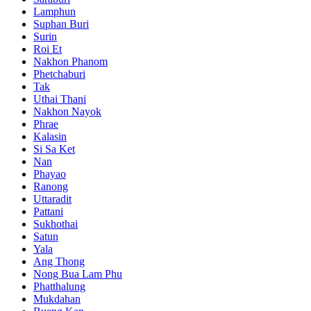
Lamphun
Suphan Buri
Surin
Roi Et
Nakhon Phanom
Phetchaburi
Tak
Uthai Thani
Nakhon Nayok
Phrae
Kalasin
Si Sa Ket
Nan
Phayao
Ranong
Uttaradit
Pattani
Sukhothai
Satun
Yala
Ang Thong
Nong Bua Lam Phu
Phatthalung
Mukdahan