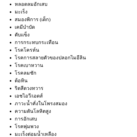
หลอดลมอักเสบ
มะเร็ง
สมองพิการ (เด็ก)
เคมีบำบัด
ตับแข็ง
การกระทบกระเทือน
โรคโครห์น
โรคการสลายตัวของปลอกไมอีลิน
โรคเบาหวาน
โรคลมชัก
ต้อหิน
ริดสีดวงทวาร
เอชไอวี/เอดส์
ภาวะน้ำคั่งในโพรงสมอง
ความดันโลหิตสูง
การอักเสบ
โรคพุ่มพวง
มะเร็งต่อมน้ำเหลือง