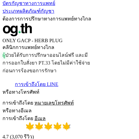
บัตรกัญชาทางการแพทย์
ประเภทผลิตภัณฑ์กัญชา
ต้องการการปรึกษาทางการแพทย์ทางไกล
ONLY GACP - HERB PLUG
คลินิกการแพทย์ทางไกล
ผ
ป
ว
ย
ไ
ด
ร
บ
ก
า
ร
ป
ร
ก
ษ
า
อ
อ
น
ไ
ล
น
ฟ
ร
แ
ล
ะ
ม
ก
า
ร
อ
อ
ก
ใ
บ
ส
ง
ย
า
P
T
.
3
3
โ
ด
ย
ไ
ม
ม
ค
า
ใ
ช
จ
า
ย
ก
อ
น
ก
า
ร
ร
อ
ง
ข
อ
ก
า
ร
ร
ก
ษ
า
การเข้าถึงโดย LINE
หรือทางโทรศัพท์
การเข้าถึงโดย
หมายเลขโทรศัพท์
หรือทางอีเมล
การเข้าถึงโดย
อีเมล
4.7
(
3,070
รีวิว
)