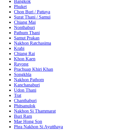
Bangkok
Phuket
Chon Buri / Pattaya
Surat Thani / Samui
Chiang Mai
Nonthaburi
Pathum Thani
Samut Prakan
Nakhon Ratchasima
Krabi
Chiang Rai
Khon Kaen
Rayong
Prachuap Khiri Khan
Songkhla
Nakhon Pathom
Kanchanaburi
Udon Thani
Trat
Chanthaburi
Phitsanulok
Nakhon Si Thammarat
Buri Ram
Mae Hong Son
Phra Nakhon Si Ayutthaya