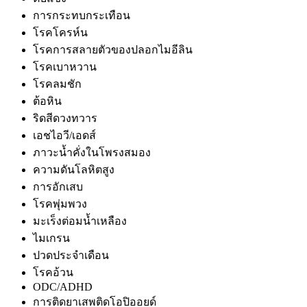
การกระทบกระเทือน
โรคโครห์น
โรคการสลายตัวของปลอกไมอีลิน
โรคเบาหวาน
โรคลมชัก
ต้อหิน
ริดสีดวงทวาร
เอชไอวี/เอดส์
ภาวะน้ำคั่งในโพรงสมอง
ความดันโลหิตสูง
การอักเสบ
โรคพุ่มพวง
มะเร็งต่อมน้ำเหลือง
ไมเกรน
ปวดประจำเดือน
โรคอ้วน
ODC/ADHD
การติดยาเสพติดโอปิออยด์