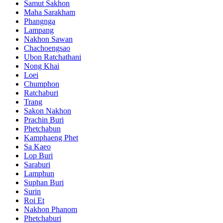
Samut Sakhon
Maha Sarakham
Phangnga
Lampang
Nakhon Sawan
Chachoengsao
Ubon Ratchathani
Nong Khai
Loei
Chumphon
Ratchaburi
Trang
Sakon Nakhon
Prachin Buri
Phetchabun
Kamphaeng Phet
Sa Kaeo
Lop Buri
Saraburi
Lamphun
Suphan Buri
Surin
Roi Et
Nakhon Phanom
Phetchaburi