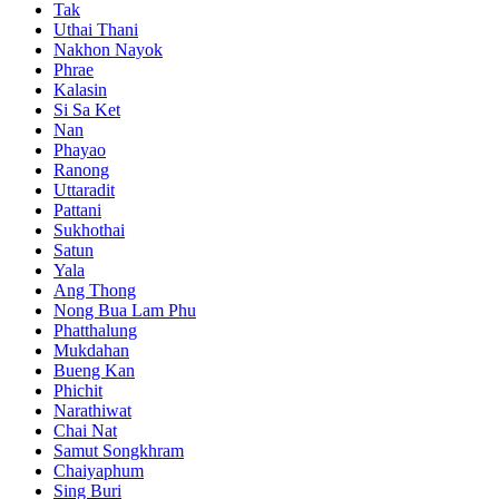
Tak
Uthai Thani
Nakhon Nayok
Phrae
Kalasin
Si Sa Ket
Nan
Phayao
Ranong
Uttaradit
Pattani
Sukhothai
Satun
Yala
Ang Thong
Nong Bua Lam Phu
Phatthalung
Mukdahan
Bueng Kan
Phichit
Narathiwat
Chai Nat
Samut Songkhram
Chaiyaphum
Sing Buri