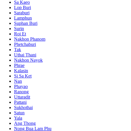
Sa Kaeo
Lop Buri
Saraburi
Lamphun
Suphan Buri
Surin
Roi Et
Nakhon Phanom
Phetchaburi
Tak
Uthai Thani
Nakhon Nayok
Phrae
Kalasin
Si Sa Ket
Nan
Phayao
Ranong
Uttaradit
Pattani
Sukhothai
Satun
Yala
Ang Thong
Nong Bua Lam Phu