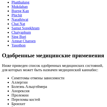
Phatthalung
Mukdahan
Bueng Kan
Phichit
Narathiwat
Chai Nat
Samut Songkhram
Chaiyaphum
Sing Buri
Amnat Charoen
Yasothon
Одобренные медицинские применения
Ниже приведен список одобренных медицинских состояний,
для которых может быть назначен медицинский каннабис:
Симптомы отмены зависимости
Аллергии
Болезнь Альцгеймера
Анорексия
Пролежни
Переломы костей
Бронхит