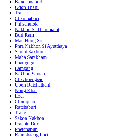
Kanchanaburi
Udon Thani
Trat
Chanthaburi
Phitsanulok
Nakhon Si Thammarat
Buri Ram
Mae Hong Son
Phra Nakhon Si Ayutthaya
Samut Sakhon
Maha Sarakham
Phangnga
Lampang
Nakhon Sawan
Chachoengsao
Ubon Ratchathani
Nong Khai
Loei
Chumphon
Ratchaburi
Trang
Sakon Nakhon
Prachin Buri
Phetchabun
Kamphaeng Phet