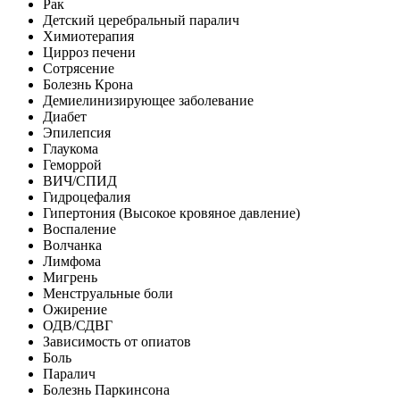
Рак
Детский церебральный паралич
Химиотерапия
Цирроз печени
Сотрясение
Болезнь Крона
Демиелинизирующее заболевание
Диабет
Эпилепсия
Глаукома
Геморрой
ВИЧ/СПИД
Гидроцефалия
Гипертония (Высокое кровяное давление)
Воспаление
Волчанка
Лимфома
Мигрень
Менструальные боли
Ожирение
ОДВ/СДВГ
Зависимость от опиатов
Боль
Паралич
Болезнь Паркинсона