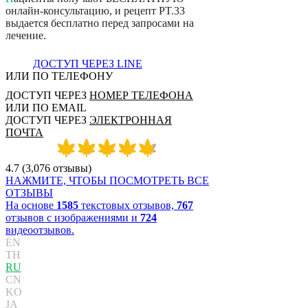
о
н
л
а
й
н
-
к
о
н
с
у
л
ь
т
а
ц
и
ю
,
и
р
е
ц
е
п
т
P
T
.
3
3
в
ы
д
а
е
т
с
я
б
е
с
п
л
а
т
н
о
п
е
р
е
д
з
а
п
р
о
с
а
м
и
н
а
л
е
ч
е
н
и
е
.
ДОСТУП ЧЕРЕЗ LINE
ИЛИ ПО ТЕЛЕФОНУ
ДОСТУП ЧЕРЕЗ
НОМЕР ТЕЛЕФОНА
ИЛИ ПО EMAIL
ДОСТУП ЧЕРЕЗ
ЭЛЕКТРОННАЯ
ПОЧТА
4.7
(
3,076
отзывы
)
НАЖМИТЕ, ЧТОБЫ ПОСМОТРЕТЬ ВСЕ
ОТЗЫВЫ
На основе
1585
текстовых отзывов,
767
отзывов с изображениями и
724
видеоотзывов.
EN
TH
RU
CN
KO
JA