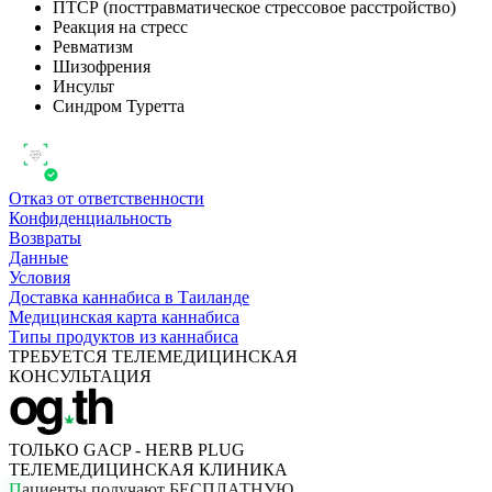
ПТСР (посттравматическое стрессовое расстройство)
Реакция на стресс
Ревматизм
Шизофрения
Инсульт
Синдром Туретта
Отказ от ответственности
Конфиденциальность
Возвраты
Данные
Условия
Доставка каннабиса в Таиланде
Медицинская карта каннабиса
Типы продуктов из каннабиса
ТРЕБУЕТСЯ ТЕЛЕМЕДИЦИНСКАЯ
КОНСУЛЬТАЦИЯ
ТОЛЬКО GACP - HERB PLUG
ТЕЛЕМЕДИЦИНСКАЯ КЛИНИКА
П
а
ц
и
е
н
т
ы
п
о
л
у
ч
а
ю
т
Б
Е
С
П
Л
А
Т
Н
У
Ю