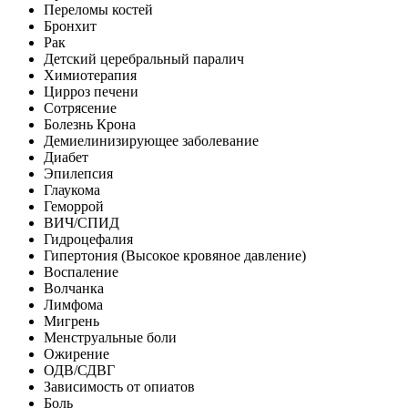
Переломы костей
Бронхит
Рак
Детский церебральный паралич
Химиотерапия
Цирроз печени
Сотрясение
Болезнь Крона
Демиелинизирующее заболевание
Диабет
Эпилепсия
Глаукома
Геморрой
ВИЧ/СПИД
Гидроцефалия
Гипертония (Высокое кровяное давление)
Воспаление
Волчанка
Лимфома
Мигрень
Менструальные боли
Ожирение
ОДВ/СДВГ
Зависимость от опиатов
Боль