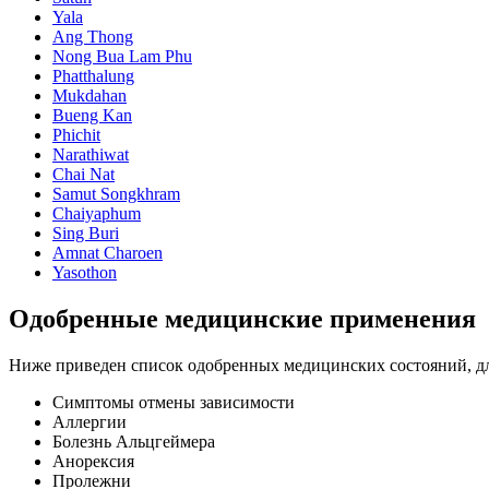
Yala
Ang Thong
Nong Bua Lam Phu
Phatthalung
Mukdahan
Bueng Kan
Phichit
Narathiwat
Chai Nat
Samut Songkhram
Chaiyaphum
Sing Buri
Amnat Charoen
Yasothon
Одобренные медицинские применения
Ниже приведен список одобренных медицинских состояний, дл
Симптомы отмены зависимости
Аллергии
Болезнь Альцгеймера
Анорексия
Пролежни