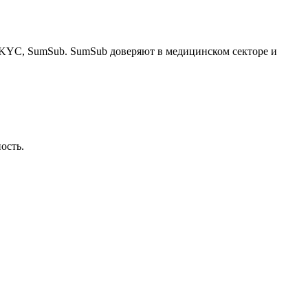
й KYC, SumSub. SumSub доверяют в медицинском секторе и
ость.