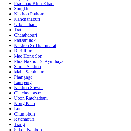
Prachuap Khiri Khan
Songkhla
Nakhon Pathom
Kanchanaburi
Udon Thani
Trat
Chanthaburi
Phitsanulok
Nakhon Si Thammarat
Buri Ram
Mae Hong Son
Phra Nakhon Si Ayutthaya
Samut Sakhon
Maha Sarakham
Phangnga
Lampang
Nakhon Sawan
Chachoengsao
Ubon Ratchathani
Nong Khai
Loei
Chumphon
Ratchaburi
Trang
Sakon Nakhon