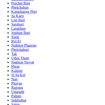
Prachin Buri
Phetchabun
Kamphaeng Phet
Sa Kaeo
Lop Buri
Saraburi
Lamphun
Suphan Buri
Surin
Roi Et
Nakhon Phanom
Phetchaburi
Tak
Uthai Thani
Nakhon Nayok
Phrae
Kalasin
Si Sa Ket
Nan
Phayao
Ranong
Uttaradit
Pattani
Sukhothai
Satun