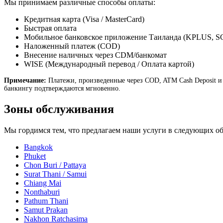
Мы принимаем различные способы оплаты:
Кредитная карта (Visa / MasterCard)
Быстрая оплата
Мобильное банковское приложение Таиланда (KPLUS, 
Наложенный платеж (COD)
Внесение наличных через CDM/банкомат
WISE (Международный перевод / Оплата картой)
Примечание:
Платежи, произведенные через COD, ATM Cash Deposit и
банкингу подтверждаются мгновенно.
Зоны обслуживания
Мы гордимся тем, что предлагаем наши услуги в следующих об
Bangkok
Phuket
Chon Buri / Pattaya
Surat Thani / Samui
Chiang Mai
Nonthaburi
Pathum Thani
Samut Prakan
Nakhon Ratchasima