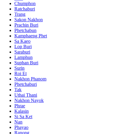
Chumphon
Ratchaburi
Trang
Sakon Nakhon
Prachin Buri
Phetchabun
Kamphaeng Phet
Sa Kaeo
Lop Buri
Saraburi
Lamphun
Suphan Buri
Surin
Roi Et
Nakhon Phanom
Phetchaburi
Tak
Uthai Thani
Nakhon Nayok
Phrae
Kalasin
Si Sa Ket
Nan
Phayao
Ranong