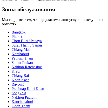
Зоны обслуживания
Мы гордимся тем, что предлагаем наши услуги в следующих
областях:
Bangkok
Phuket
Chon Buri / Pattaya
Surat Thani / Samui
Chiang Mai
Nonthaburi
Pathum Thani
Samut Prakan
Nakhon Ratchasima
Krabi
Chiang Rai
Khon Kaen
Rayong
Prachuap Khiri Khan
Songkhla
Nakhon Pathom
Kanchanaburi
Udon Thani