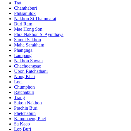
Trat
Chanthaburi
Phitsanulok
Nakhon Si Thammarat
Buri Ram
Mae Hong Son
Phra Nakhon Si Ayutthaya
Samut Sakhon
Maha Sarakham
Phangnga
Lampang
Nakhon Sawan
Chachoengsao
Ubon Ratchathani
Nong Khai
Loei
Chumphon
Ratchaburi
Trang
Sakon Nakhon
Prachin Buri
Phetchabun
Kamphaeng Phet
Sa Kaeo
Lop Buri