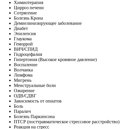
Химиотерапия
Цирроз печени
Сотрясение
Болезнь Крона
Демиелинизирующее заболевание
Диабет
Эпилепсия
Глаукома
Геморрой
ВИЧ/СПИД
Гидроцефалия
Гипертония (Высокое кровяное давление)
Воспаление
Волчанка
Лимфома
Мигрень
Менструальные боли
Ожирение
ОДВ/СДВГ
Зависимость от опиатов
Боль
Паралич
Болезнь Паркинсона
ПТСР (посттравматическое стрессовое расстройство)
Реакция на стресс