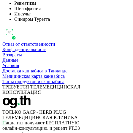
Ревматизм
Шизофрения
Инсульт
Синдром Туретта
Отказ от ответственности
Конфиденциальность
Возвраты
Данные
Условия
Доставка каннабиса в Таиланде
Медицинская карта каннабиса
Типы продуктов из каннабиса
ТРЕБУЕТСЯ ТЕЛЕМЕДИЦИНСКАЯ
КОНСУЛЬТАЦИЯ
ТОЛЬКО GACP - HERB PLUG
ТЕЛЕМЕДИЦИНСКАЯ КЛИНИКА
П
а
ц
и
е
н
т
ы
п
о
л
у
ч
а
ю
т
Б
Е
С
П
Л
А
Т
Н
У
Ю
о
н
л
а
й
н
-
к
о
н
с
у
л
ь
т
а
ц
и
ю
,
и
р
е
ц
е
п
т
P
T
.
3
3