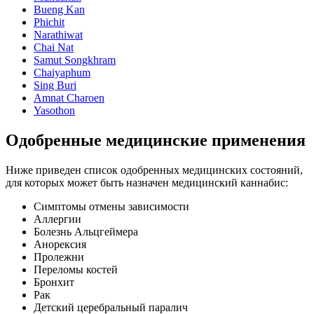
Bueng Kan
Phichit
Narathiwat
Chai Nat
Samut Songkhram
Chaiyaphum
Sing Buri
Amnat Charoen
Yasothon
Одобренные медицинские применения
Ниже приведен список одобренных медицинских состояний,
для которых может быть назначен медицинский каннабис:
Симптомы отмены зависимости
Аллергии
Болезнь Альцгеймера
Анорексия
Пролежни
Переломы костей
Бронхит
Рак
Детский церебральный паралич