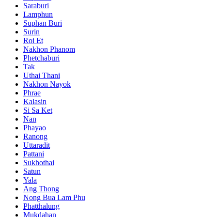
Saraburi
Lamphun
Suphan Buri
Surin
Roi Et
Nakhon Phanom
Phetchaburi
Tak
Uthai Thani
Nakhon Nayok
Phrae
Kalasin
Si Sa Ket
Nan
Phayao
Ranong
Uttaradit
Pattani
Sukhothai
Satun
Yala
Ang Thong
Nong Bua Lam Phu
Phatthalung
Mukdahan