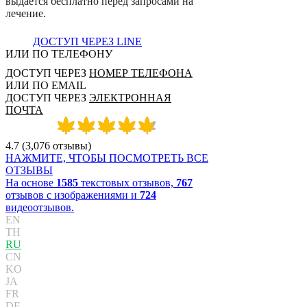
в
ы
д
а
е
т
с
я
б
е
с
п
л
а
т
н
о
п
е
р
е
д
з
а
п
р
о
с
а
м
и
н
а
л
е
ч
е
н
и
е
.
ДОСТУП ЧЕРЕЗ LINE
ИЛИ ПО ТЕЛЕФОНУ
ДОСТУП ЧЕРЕЗ
НОМЕР ТЕЛЕФОНА
ИЛИ ПО EMAIL
ДОСТУП ЧЕРЕЗ
ЭЛЕКТРОННАЯ
ПОЧТА
4.7
(
3,076
отзывы
)
НАЖМИТЕ, ЧТОБЫ ПОСМОТРЕТЬ ВСЕ
ОТЗЫВЫ
На основе
1585
текстовых отзывов,
767
отзывов с изображениями и
724
видеоотзывов.
EN
TH
RU
CN
KO
JA
FR
DE