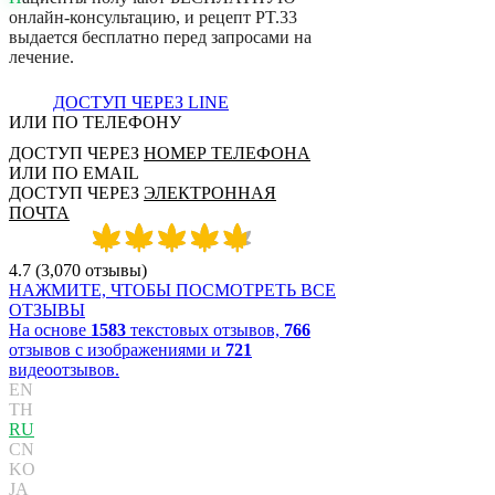
о
н
л
а
й
н
-
к
о
н
с
у
л
ь
т
а
ц
и
ю
,
и
р
е
ц
е
п
т
P
T
.
3
3
в
ы
д
а
е
т
с
я
б
е
с
п
л
а
т
н
о
п
е
р
е
д
з
а
п
р
о
с
а
м
и
н
а
л
е
ч
е
н
и
е
.
ДОСТУП ЧЕРЕЗ LINE
ИЛИ ПО ТЕЛЕФОНУ
ДОСТУП ЧЕРЕЗ
НОМЕР ТЕЛЕФОНА
ИЛИ ПО EMAIL
ДОСТУП ЧЕРЕЗ
ЭЛЕКТРОННАЯ
ПОЧТА
4.7
(
3,070
отзывы
)
НАЖМИТЕ, ЧТОБЫ ПОСМОТРЕТЬ ВСЕ
ОТЗЫВЫ
На основе
1583
текстовых отзывов,
766
отзывов с изображениями и
721
видеоотзывов.
EN
TH
RU
CN
KO
JA