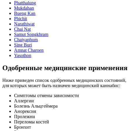
Phatthalung
Mukdahan
Bueng Kan
Phichit
Narathiwat
Chai Nat
Samut Songkhram
Chaiyaphum
Sing Buri
Amnat Charoen
Yasothon
Одобренные медицинские применения
Ниже приведен список одобренных медицинских состояний,
для которых может быть назначен медицинский каннабис:
Симптомы отмены зависимости
Аллергии
Болезнь Альцгеймера
Анорексия
Пролежни
Переломы костей
Бронхит