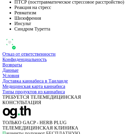
ПТСР (посттравматическое стрессовое расстройство)
Реакция на стресс
Ревматизм
Шизофрения
Инсульт
Синдром Туретта
Отказ от ответственности
Конфиденциальность
Возвраты
Данные
Условия
Доставка каннабиса в Таиланде
Медицинская карта каннабиса
Типы продуктов из каннабиса
ТРЕБУЕТСЯ ТЕЛЕМЕДИЦИНСКАЯ
КОНСУЛЬТАЦИЯ
ТОЛЬКО GACP - HERB PLUG
ТЕЛЕМЕДИЦИНСКАЯ КЛИНИКА
П
а
ц
и
е
н
т
ы
п
о
л
у
ч
а
ю
т
Б
Е
С
П
Л
А
Т
Н
У
Ю