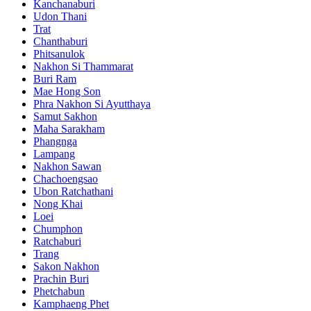
Kanchanaburi
Udon Thani
Trat
Chanthaburi
Phitsanulok
Nakhon Si Thammarat
Buri Ram
Mae Hong Son
Phra Nakhon Si Ayutthaya
Samut Sakhon
Maha Sarakham
Phangnga
Lampang
Nakhon Sawan
Chachoengsao
Ubon Ratchathani
Nong Khai
Loei
Chumphon
Ratchaburi
Trang
Sakon Nakhon
Prachin Buri
Phetchabun
Kamphaeng Phet