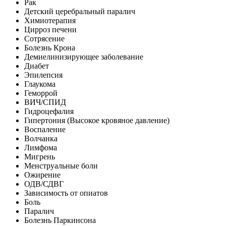
Рак
Детский церебральный паралич
Химиотерапия
Цирроз печени
Сотрясение
Болезнь Крона
Демиелинизирующее заболевание
Диабет
Эпилепсия
Глаукома
Геморрой
ВИЧ/СПИД
Гидроцефалия
Гипертония (Высокое кровяное давление)
Воспаление
Волчанка
Лимфома
Мигрень
Менструальные боли
Ожирение
ОДВ/СДВГ
Зависимость от опиатов
Боль
Паралич
Болезнь Паркинсона