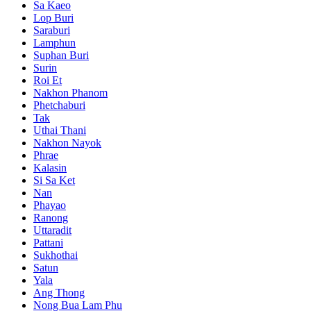
Sa Kaeo
Lop Buri
Saraburi
Lamphun
Suphan Buri
Surin
Roi Et
Nakhon Phanom
Phetchaburi
Tak
Uthai Thani
Nakhon Nayok
Phrae
Kalasin
Si Sa Ket
Nan
Phayao
Ranong
Uttaradit
Pattani
Sukhothai
Satun
Yala
Ang Thong
Nong Bua Lam Phu