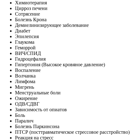
Химиотерапия
Цирроз печени
Сотрясение
Болезнь Крона
Демиелинизирующее заболевание
Диабет
Эпилепсия
Глаукома
Геморрой
ВИЧ/СПИД
Гидроцефалия
Гипертония (Высокое кровяное давление)
Воспаление
Волчанка
Лимфома
Мигрень
Менструальные боли
Ожирение
ОДВ/СДВГ
Зависимость от опиатов
Боль
Паралич
Болезнь Паркинсона
ПТСР (посттравматическое стрессовое расстройство)
Реакция на стресс