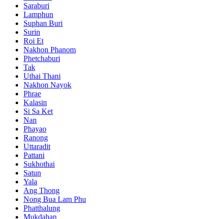
Saraburi
Lamphun
Suphan Buri
Surin
Roi Et
Nakhon Phanom
Phetchaburi
Tak
Uthai Thani
Nakhon Nayok
Phrae
Kalasin
Si Sa Ket
Nan
Phayao
Ranong
Uttaradit
Pattani
Sukhothai
Satun
Yala
Ang Thong
Nong Bua Lam Phu
Phatthalung
Mukdahan