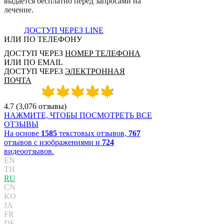
в
ы
д
а
е
т
с
я
б
е
с
п
л
а
т
н
о
п
е
р
е
д
з
а
п
р
о
с
а
м
и
н
а
л
е
ч
е
н
и
е
.
ДОСТУП ЧЕРЕЗ LINE
ИЛИ ПО ТЕЛЕФОНУ
ДОСТУП ЧЕРЕЗ
НОМЕР ТЕЛЕФОНА
ИЛИ ПО EMAIL
ДОСТУП ЧЕРЕЗ
ЭЛЕКТРОННАЯ
ПОЧТА
4.7
(
3,076
отзывы
)
НАЖМИТЕ, ЧТОБЫ ПОСМОТРЕТЬ ВСЕ
ОТЗЫВЫ
На основе
1585
текстовых отзывов,
767
отзывов с изображениями и
724
видеоотзывов.
EN
TH
RU
CN
KO
JA
FR
DE