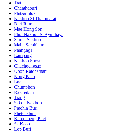
Trat
Chanthaburi
Phitsanulok
Nakhon Si Thammarat
Buri Ram
Mae Hong Son
Phra Nakhon Si Ayutthaya
Samut Sakhon
Maha Sarakham
Phangnga
Lampang
Nakhon Sawan
Chachoengsao
Ubon Ratchathani
Nong Khai
Loei
Chumphon
Ratchaburi
Trang
Sakon Nakhon
Prachin Buri
Phetchabun
Kamphaeng Phet
Sa Kaeo
Lop Buri