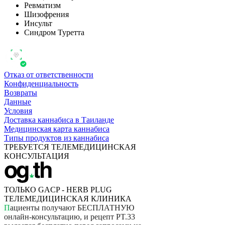
Ревматизм
Шизофрения
Инсульт
Синдром Туретта
Отказ от ответственности
Конфиденциальность
Возвраты
Данные
Условия
Доставка каннабиса в Таиланде
Медицинская карта каннабиса
Типы продуктов из каннабиса
ТРЕБУЕТСЯ ТЕЛЕМЕДИЦИНСКАЯ
КОНСУЛЬТАЦИЯ
ТОЛЬКО GACP - HERB PLUG
ТЕЛЕМЕДИЦИНСКАЯ КЛИНИКА
П
а
ц
и
е
н
т
ы
п
о
л
у
ч
а
ю
т
Б
Е
С
П
Л
А
Т
Н
У
Ю
о
н
л
а
й
н
-
к
о
н
с
у
л
ь
т
а
ц
и
ю
,
и
р
е
ц
е
п
т
P
T
.
3
3