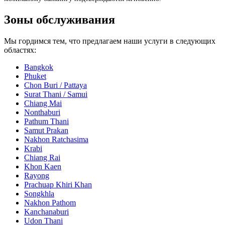
Зоны обслуживания
Мы гордимся тем, что предлагаем наши услуги в следующих
областях:
Bangkok
Phuket
Chon Buri / Pattaya
Surat Thani / Samui
Chiang Mai
Nonthaburi
Pathum Thani
Samut Prakan
Nakhon Ratchasima
Krabi
Chiang Rai
Khon Kaen
Rayong
Prachuap Khiri Khan
Songkhla
Nakhon Pathom
Kanchanaburi
Udon Thani