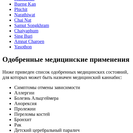
Bueng Kan
Phichit
Narathiwat
Chai Nat
Samut Songkhram
Chaiyaphum
Sing Buri
Amnat Charoen
Yasothon
Одобренные медицинские применения
Ниже приведен список одобренных медицинских состояний,
для которых может быть назначен медицинский каннабис:
Симптомы отмены зависимости
Аллергии
Болезнь Альцгеймера
Анорексия
Пролежни
Переломы костей
Бронхит
Рак
Детский церебральный паралич