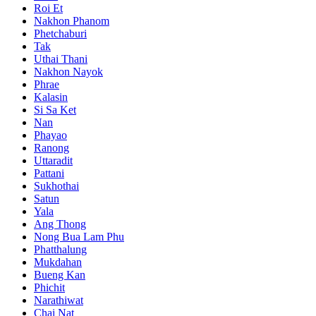
Roi Et
Nakhon Phanom
Phetchaburi
Tak
Uthai Thani
Nakhon Nayok
Phrae
Kalasin
Si Sa Ket
Nan
Phayao
Ranong
Uttaradit
Pattani
Sukhothai
Satun
Yala
Ang Thong
Nong Bua Lam Phu
Phatthalung
Mukdahan
Bueng Kan
Phichit
Narathiwat
Chai Nat