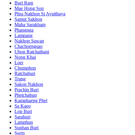
Buri Ram
Mae Hong Son
Phra Nakhon Si Ayutthaya
Samut Sakhon
Maha Sarakham
Phangnga
Lampang
Nakhon Sawan
Chachoengsao
Ubon Ratchathani
Nong Khai
Loei
Chumphon
Ratchaburi
Trang
Sakon Nakhon
Prachin Buri
Phetchabun
Kamphaeng Phet
Sa Kaeo
Lop Buri
Saraburi
Lamphun
Suphan Buri
Surin