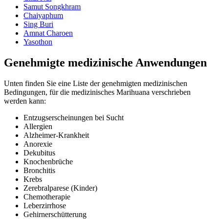
Samut Songkhram
Chaiyaphum
Sing Buri
Amnat Charoen
Yasothon
Genehmigte medizinische Anwendungen
Unten finden Sie eine Liste der genehmigten medizinischen
Bedingungen, für die medizinisches Marihuana verschrieben
werden kann:
Entzugserscheinungen bei Sucht
Allergien
Alzheimer-Krankheit
Anorexie
Dekubitus
Knochenbrüche
Bronchitis
Krebs
Zerebralparese (Kinder)
Chemotherapie
Leberzirrhose
Gehirnerschütterung