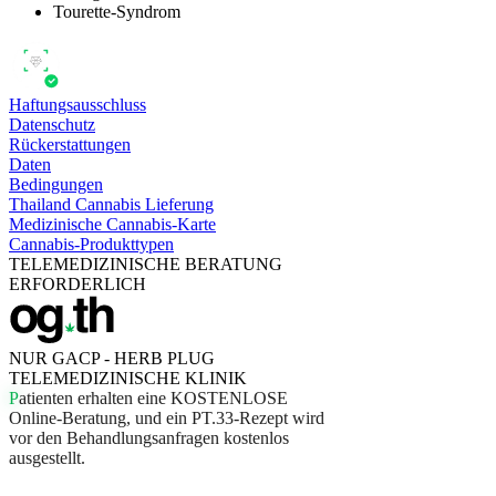
Tourette-Syndrom
Haftungsausschluss
Datenschutz
Rückerstattungen
Daten
Bedingungen
Thailand Cannabis Lieferung
Medizinische Cannabis-Karte
Cannabis-Produkttypen
TELEMEDIZINISCHE BERATUNG
ERFORDERLICH
NUR GACP - HERB PLUG
TELEMEDIZINISCHE KLINIK
P
a
t
i
e
n
t
e
n
e
r
h
a
l
t
e
n
e
i
n
e
K
O
S
T
E
N
L
O
S
E
O
n
l
i
n
e
-
B
e
r
a
t
u
n
g
,
u
n
d
e
i
n
P
T
.
3
3
-
R
e
z
e
p
t
w
i
r
d
v
o
r
d
e
n
B
e
h
a
n
d
l
u
n
g
s
a
n
f
r
a
g
e
n
k
o
s
t
e
n
l
o
s
a
u
s
g
e
s
t
e
l
l
t
.