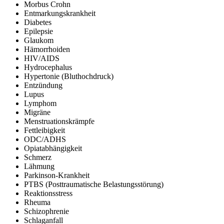
Morbus Crohn
Entmarkungskrankheit
Diabetes
Epilepsie
Glaukom
Hämorrhoiden
HIV/AIDS
Hydrocephalus
Hypertonie (Bluthochdruck)
Entzündung
Lupus
Lymphom
Migräne
Menstruationskrämpfe
Fettleibigkeit
ODC/ADHS
Opiatabhängigkeit
Schmerz
Lähmung
Parkinson-Krankheit
PTBS (Posttraumatische Belastungsstörung)
Reaktionsstress
Rheuma
Schizophrenie
Schlaganfall