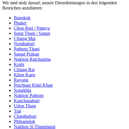
Wir sind stolz darauf, unsere Dienstleistungen in den folgenden
Bereichen anzubieten:
Bangkok
Phuket
Chon Buri / Pattaya
Surat Thani / Samui
Chiang Mai
Nonthaburi
Pathum Thani
Samut Prakan
Nakhon Ratchasima
Krabi
Chiang Rai
Khon Kaen
Rayong
Prachuap Khiri Khan
Songkhla
Nakhon Pathom
Kanchanaburi
Udon Thani
Trat
Chanthaburi
Phitsanulok
Nakhon Si Thammarat