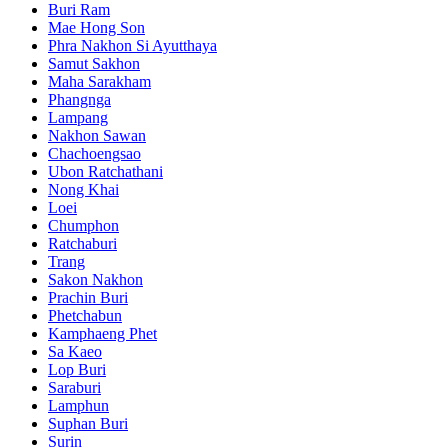
Buri Ram
Mae Hong Son
Phra Nakhon Si Ayutthaya
Samut Sakhon
Maha Sarakham
Phangnga
Lampang
Nakhon Sawan
Chachoengsao
Ubon Ratchathani
Nong Khai
Loei
Chumphon
Ratchaburi
Trang
Sakon Nakhon
Prachin Buri
Phetchabun
Kamphaeng Phet
Sa Kaeo
Lop Buri
Saraburi
Lamphun
Suphan Buri
Surin