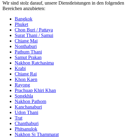
Wir sind stolz darauf, unsere Dienstleistungen in den folgenden
Bereichen anzubieten:
Bangkok
Phuket
Chon Buri / Pattaya
Surat Thani / Samui
Chiang Mai
Nonthaburi
Pathum Thani
Samut Prakan
Nakhon Ratchasima
Krabi
Chiang Rai
Khon Kaen
Rayong
Prachuap Khiri Khan
Songkhla
Nakhon Pathom
Kanchanaburi
Udon Thani
Trat
Chanthaburi
Phitsanulok
Nakhon Si Thammarat