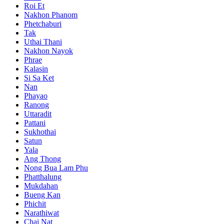
Roi Et
Nakhon Phanom
Phetchaburi
Tak
Uthai Thani
Nakhon Nayok
Phrae
Kalasin
Si Sa Ket
Nan
Phayao
Ranong
Uttaradit
Pattani
Sukhothai
Satun
Yala
Ang Thong
Nong Bua Lam Phu
Phatthalung
Mukdahan
Bueng Kan
Phichit
Narathiwat
Chai Nat