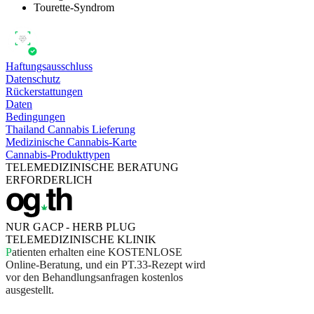
Tourette-Syndrom
Haftungsausschluss
Datenschutz
Rückerstattungen
Daten
Bedingungen
Thailand Cannabis Lieferung
Medizinische Cannabis-Karte
Cannabis-Produkttypen
TELEMEDIZINISCHE BERATUNG
ERFORDERLICH
NUR GACP - HERB PLUG
TELEMEDIZINISCHE KLINIK
P
a
t
i
e
n
t
e
n
e
r
h
a
l
t
e
n
e
i
n
e
K
O
S
T
E
N
L
O
S
E
O
n
l
i
n
e
-
B
e
r
a
t
u
n
g
,
u
n
d
e
i
n
P
T
.
3
3
-
R
e
z
e
p
t
w
i
r
d
v
o
r
d
e
n
B
e
h
a
n
d
l
u
n
g
s
a
n
f
r
a
g
e
n
k
o
s
t
e
n
l
o
s
a
u
s
g
e
s
t
e
l
l
t
.