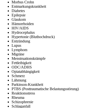
Morbus Crohn
Entmarkungskrankheit
Diabetes
Epilepsie
Glaukom
Hämorrhoiden
HIV/AIDS
Hydrocephalus
Hypertonie (Bluthochdruck)
Entzündung
Lupus
Lymphom
Migräne
Menstruationskrämpfe
Fettleibigkeit
ODC/ADHS
Opiatabhängigkeit
Schmerz
Lähmung
Parkinson-Krankheit
PTBS (Posttraumatische Belastungsstörung)
Reaktionsstress
Rheuma
Schizophrenie
Schlaganfall