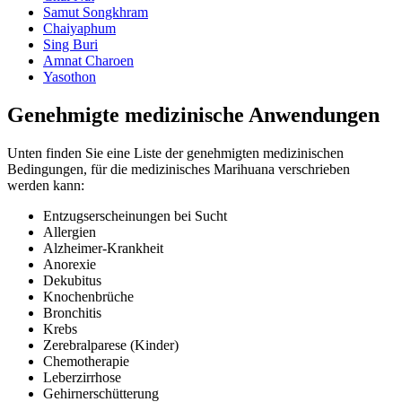
Samut Songkhram
Chaiyaphum
Sing Buri
Amnat Charoen
Yasothon
Genehmigte medizinische Anwendungen
Unten finden Sie eine Liste der genehmigten medizinischen
Bedingungen, für die medizinisches Marihuana verschrieben
werden kann:
Entzugserscheinungen bei Sucht
Allergien
Alzheimer-Krankheit
Anorexie
Dekubitus
Knochenbrüche
Bronchitis
Krebs
Zerebralparese (Kinder)
Chemotherapie
Leberzirrhose
Gehirnerschütterung