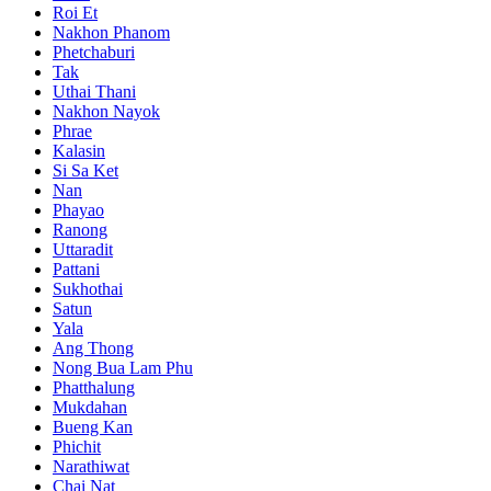
Roi Et
Nakhon Phanom
Phetchaburi
Tak
Uthai Thani
Nakhon Nayok
Phrae
Kalasin
Si Sa Ket
Nan
Phayao
Ranong
Uttaradit
Pattani
Sukhothai
Satun
Yala
Ang Thong
Nong Bua Lam Phu
Phatthalung
Mukdahan
Bueng Kan
Phichit
Narathiwat
Chai Nat