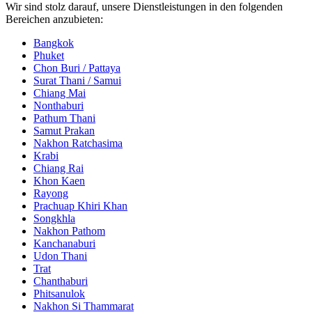
Wir sind stolz darauf, unsere Dienstleistungen in den folgenden
Bereichen anzubieten:
Bangkok
Phuket
Chon Buri / Pattaya
Surat Thani / Samui
Chiang Mai
Nonthaburi
Pathum Thani
Samut Prakan
Nakhon Ratchasima
Krabi
Chiang Rai
Khon Kaen
Rayong
Prachuap Khiri Khan
Songkhla
Nakhon Pathom
Kanchanaburi
Udon Thani
Trat
Chanthaburi
Phitsanulok
Nakhon Si Thammarat