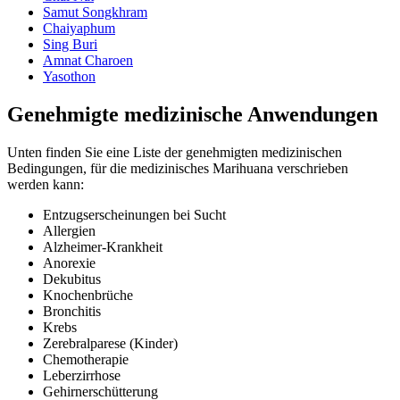
Samut Songkhram
Chaiyaphum
Sing Buri
Amnat Charoen
Yasothon
Genehmigte medizinische Anwendungen
Unten finden Sie eine Liste der genehmigten medizinischen
Bedingungen, für die medizinisches Marihuana verschrieben
werden kann:
Entzugserscheinungen bei Sucht
Allergien
Alzheimer-Krankheit
Anorexie
Dekubitus
Knochenbrüche
Bronchitis
Krebs
Zerebralparese (Kinder)
Chemotherapie
Leberzirrhose
Gehirnerschütterung