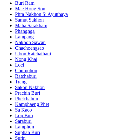
Buri Ram
Mae Hong Son
Phra Nakhon Si Ayutthaya
Samut Sakhon
Maha Sarakham
Phangnga
Lampang
Nakhon Sawan
Chachoengsao
Ubon Ratchathani
Nong Khai
Loei
Chumphon
Ratchaburi
Trang
Sakon Nakhon
Prachin Buri
Phetchabun
Kamphaeng Phet
Sa Kaeo
Lop Buri
Saraburi
Lamphun
Suphan Buri
Surin