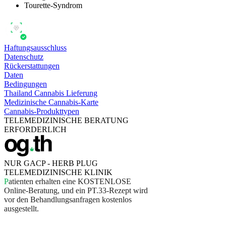
Tourette-Syndrom
Haftungsausschluss
Datenschutz
Rückerstattungen
Daten
Bedingungen
Thailand Cannabis Lieferung
Medizinische Cannabis-Karte
Cannabis-Produkttypen
TELEMEDIZINISCHE BERATUNG
ERFORDERLICH
NUR GACP - HERB PLUG
TELEMEDIZINISCHE KLINIK
P
a
t
i
e
n
t
e
n
e
r
h
a
l
t
e
n
e
i
n
e
K
O
S
T
E
N
L
O
S
E
O
n
l
i
n
e
-
B
e
r
a
t
u
n
g
,
u
n
d
e
i
n
P
T
.
3
3
-
R
e
z
e
p
t
w
i
r
d
v
o
r
d
e
n
B
e
h
a
n
d
l
u
n
g
s
a
n
f
r
a
g
e
n
k
o
s
t
e
n
l
o
s
a
u
s
g
e
s
t
e
l
l
t
.