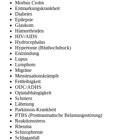
Morbus Crohn
Entmarkungskrankheit
Diabetes
Epilepsie
Glaukom
Hämorrhoiden
HIV/AIDS
Hydrocephalus
Hypertonie (Bluthochdruck)
Entzündung
Lupus
Lymphom
Migräne
Menstruationskrämpfe
Fettleibigkeit
ODC/ADHS
Opiatabhängigkeit
Schmerz
Lähmung
Parkinson-Krankheit
PTBS (Posttraumatische Belastungsstörung)
Reaktionsstress
Rheuma
Schizophrenie
Schlaganfall