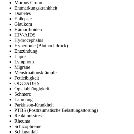
Morbus Crohn
Entmarkungskrankheit
Diabetes
Epilepsie
Glaukom
Hämorrhoiden
HIV/AIDS
Hydrocephalus
Hypertonie (Bluthochdruck)
Entzündung
Lupus
Lymphom
Migräne
Menstruationskrämpfe
Fettleibigkeit
ODC/ADHS
Opiatabhängigkeit
Schmerz
Lähmung
Parkinson-Krankheit
PTBS (Posttraumatische Belastungsstörung)
Reaktionsstress
Rheuma
Schizophrenie
Schlaganfall