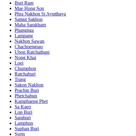
Buri Ram
Mae Hong Son
Phra Nakhon Si Ayutthaya
Samut Sakhon
Maha Sarakham
Phangnga
Lampang
Nakhon Sawan
Chachoengsao
Ubon Ratchathani
Nong Khai
Loei
Chumphon
Ratchaburi
Trang
Sakon Nakhon
Prachin Buri
Phetchabun
Kamphaeng Phet
Sa Kaeo
Lop Buri
Saraburi
Lamphun
Suphan Buri
Surin