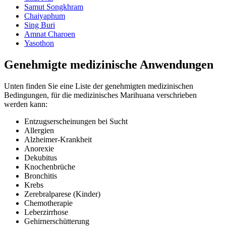
Samut Songkhram
Chaiyaphum
Sing Buri
Amnat Charoen
Yasothon
Genehmigte medizinische Anwendungen
Unten finden Sie eine Liste der genehmigten medizinischen
Bedingungen, für die medizinisches Marihuana verschrieben
werden kann:
Entzugserscheinungen bei Sucht
Allergien
Alzheimer-Krankheit
Anorexie
Dekubitus
Knochenbrüche
Bronchitis
Krebs
Zerebralparese (Kinder)
Chemotherapie
Leberzirrhose
Gehirnerschütterung