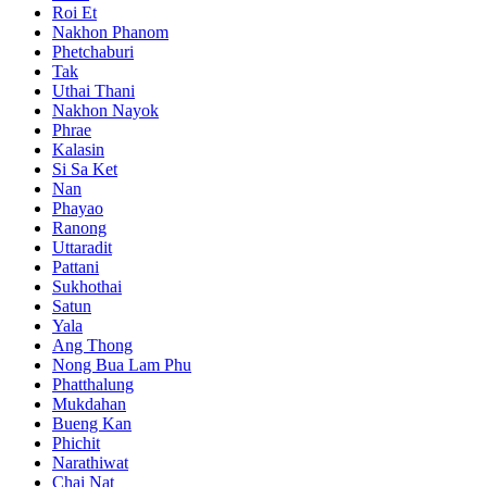
Roi Et
Nakhon Phanom
Phetchaburi
Tak
Uthai Thani
Nakhon Nayok
Phrae
Kalasin
Si Sa Ket
Nan
Phayao
Ranong
Uttaradit
Pattani
Sukhothai
Satun
Yala
Ang Thong
Nong Bua Lam Phu
Phatthalung
Mukdahan
Bueng Kan
Phichit
Narathiwat
Chai Nat