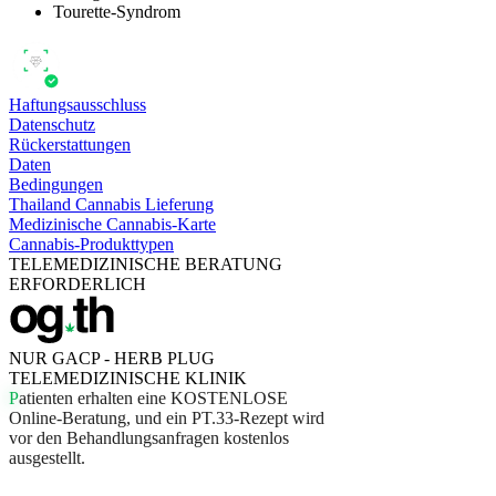
Tourette-Syndrom
Haftungsausschluss
Datenschutz
Rückerstattungen
Daten
Bedingungen
Thailand Cannabis Lieferung
Medizinische Cannabis-Karte
Cannabis-Produkttypen
TELEMEDIZINISCHE BERATUNG
ERFORDERLICH
NUR GACP - HERB PLUG
TELEMEDIZINISCHE KLINIK
P
a
t
i
e
n
t
e
n
e
r
h
a
l
t
e
n
e
i
n
e
K
O
S
T
E
N
L
O
S
E
O
n
l
i
n
e
-
B
e
r
a
t
u
n
g
,
u
n
d
e
i
n
P
T
.
3
3
-
R
e
z
e
p
t
w
i
r
d
v
o
r
d
e
n
B
e
h
a
n
d
l
u
n
g
s
a
n
f
r
a
g
e
n
k
o
s
t
e
n
l
o
s
a
u
s
g
e
s
t
e
l
l
t
.