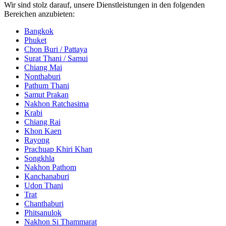
Wir sind stolz darauf, unsere Dienstleistungen in den folgenden
Bereichen anzubieten:
Bangkok
Phuket
Chon Buri / Pattaya
Surat Thani / Samui
Chiang Mai
Nonthaburi
Pathum Thani
Samut Prakan
Nakhon Ratchasima
Krabi
Chiang Rai
Khon Kaen
Rayong
Prachuap Khiri Khan
Songkhla
Nakhon Pathom
Kanchanaburi
Udon Thani
Trat
Chanthaburi
Phitsanulok
Nakhon Si Thammarat