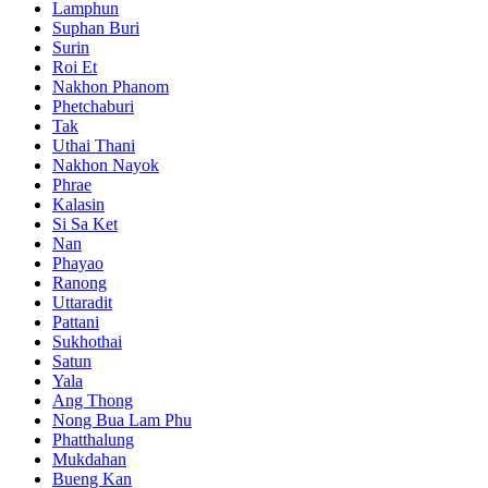
Lamphun
Suphan Buri
Surin
Roi Et
Nakhon Phanom
Phetchaburi
Tak
Uthai Thani
Nakhon Nayok
Phrae
Kalasin
Si Sa Ket
Nan
Phayao
Ranong
Uttaradit
Pattani
Sukhothai
Satun
Yala
Ang Thong
Nong Bua Lam Phu
Phatthalung
Mukdahan
Bueng Kan