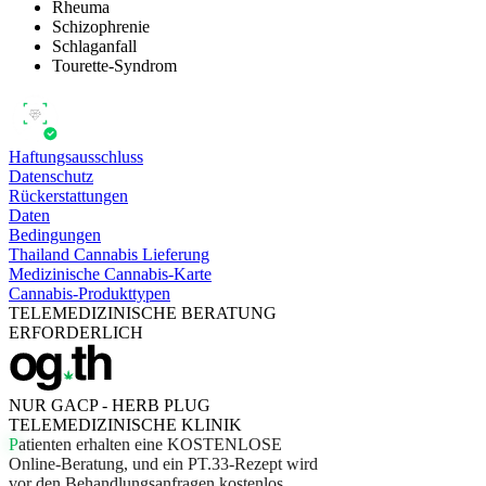
Rheuma
Schizophrenie
Schlaganfall
Tourette-Syndrom
Haftungsausschluss
Datenschutz
Rückerstattungen
Daten
Bedingungen
Thailand Cannabis Lieferung
Medizinische Cannabis-Karte
Cannabis-Produkttypen
TELEMEDIZINISCHE BERATUNG
ERFORDERLICH
NUR GACP - HERB PLUG
TELEMEDIZINISCHE KLINIK
P
a
t
i
e
n
t
e
n
e
r
h
a
l
t
e
n
e
i
n
e
K
O
S
T
E
N
L
O
S
E
O
n
l
i
n
e
-
B
e
r
a
t
u
n
g
,
u
n
d
e
i
n
P
T
.
3
3
-
R
e
z
e
p
t
w
i
r
d
v
o
r
d
e
n
B
e
h
a
n
d
l
u
n
g
s
a
n
f
r
a
g
e
n
k
o
s
t
e
n
l
o
s