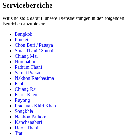
Servicebereiche
Wir sind stolz darauf, unsere Dienstleistungen in den folgenden
Bereichen anzubieten:
Bangkok
Phuket
Chon Buri / Pattaya
Surat Thani / Samui
Chiang Mai
Nonthaburi
Pathum Thani
Samut Prakan
Nakhon Ratchasima
Krabi
Chiang Rai
Khon Kaen
Rayong
Prachuap Khiri Khan
Songkhla
Nakhon Pathom
Kanchanaburi
Udon Thani
Trat