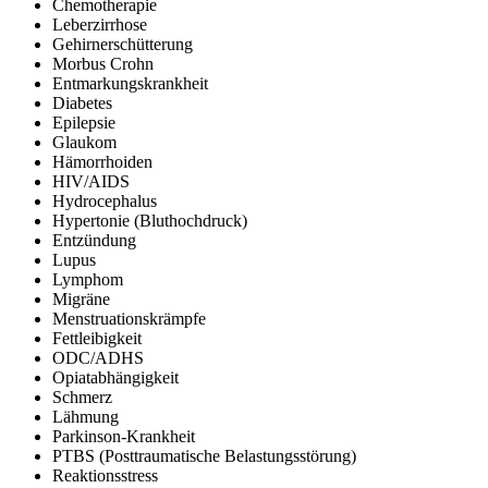
Chemotherapie
Leberzirrhose
Gehirnerschütterung
Morbus Crohn
Entmarkungskrankheit
Diabetes
Epilepsie
Glaukom
Hämorrhoiden
HIV/AIDS
Hydrocephalus
Hypertonie (Bluthochdruck)
Entzündung
Lupus
Lymphom
Migräne
Menstruationskrämpfe
Fettleibigkeit
ODC/ADHS
Opiatabhängigkeit
Schmerz
Lähmung
Parkinson-Krankheit
PTBS (Posttraumatische Belastungsstörung)
Reaktionsstress