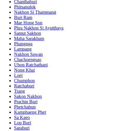
Chanthaburi
Phitsanulok
Nakhon Si Thammarat
Buri Ram
Mae Hong Son
Phra Nakhon Si Ayutthaya
Samut Sakhon
Maha Sarakham
Phangnga
Lampang
Nakhon Sawan
Chachoengsao
Ubon Ratchathani
Nong Khai
Loei
Chumphon
Ratchaburi
Trang
Sakon Nakhon
Prachin Buri
Phetchabun
Kamphaeng Phet
Sa Kaeo
Lop Buri
Saraburi