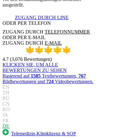
a
u
s
g
e
s
t
e
l
l
t
.
ZUGANG DURCH LINE
ODER PER TELEFON
ZUGANG DURCH
TELEFONNUMMER
ODER PER E-MAIL
ZUGANG DURCH
E-MAIL
4.7
(
3,076
Bewertungen
)
KLICKEN SIE, UM ALLE
BEWERTUNGEN ZU SEHEN
Basierend auf
1585
Textbewertungen,
767
Bildbewertungen und
724
Videobewertungen.
EN
TH
RU
CN
KO
JA
FR
DE
Telemedizin-Kliniklizenz & SOP