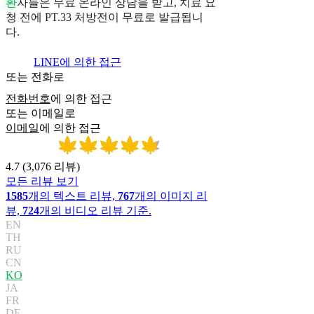
환
자
들
은
무
료
온
라
인
상
담
을
받
고
,
치
료
요
청
전
에
P
T
.
3
3
처
방
전
이
무
료
로
발
급
됩
니
다
.
LINE에 의한 접근
또는 전화로
전화번호
에 의한 접근
또는 이메일로
이메일
에 의한 접근
4.7
(
3,076
리뷰
)
모든 리뷰 보기
1585
개의 텍스트 리뷰,
767
개의 이미지 리
뷰,
724
개의 비디오 리뷰 기준.
EN
TH
RU
CN
KO
JA
FR
DE