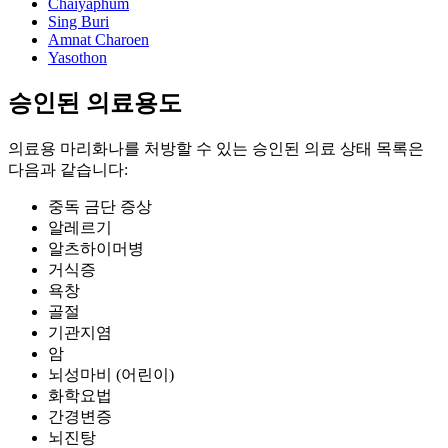
Chaiyaphum
Sing Buri
Amnat Charoen
Yasothon
승인된 의료용도
의료용 마리화나를 처방할 수 있는 승인된 의료 상태 목록은
다음과 같습니다:
중독 금단 증상
알레르기
알츠하이머병
거식증
욕창
골절
기관지염
암
뇌성마비 (어린이)
화학요법
간경변증
뇌진탕