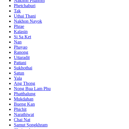
Nakhon Phanom
Phetchaburi
Tak
Uthai Thani
Nakhon Nayok
Phrae
Kalasin
Si Sa Ket
Nan
Phayao
Ranong
Uttaradit
Pattani
Sukhothai
Satun
Yala
Ang Thong
Nong Bua Lam Phu
Phatthalung
Mukdahan
Bueng Kan
Phichit
Narathiwat
Chai Nat
Samut Songkhram