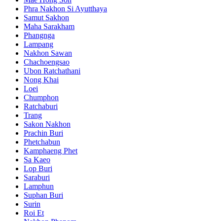
Phra Nakhon Si Ayutthaya
Samut Sakhon
Maha Sarakham
Phangnga
Lampang
Nakhon Sawan
Chachoengsao
Ubon Ratchathani
Nong Khai
Loei
Chumphon
Ratchaburi
Trang
Sakon Nakhon
Prachin Buri
Phetchabun
Kamphaeng Phet
Sa Kaeo
Lop Buri
Saraburi
Lamphun
Suphan Buri
Surin
Roi Et