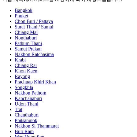
Bangkok
Phuket
Chon Buri / Pattaya
Surat Thani / Samui
Chiang Mai
Nonthaburi
Pathum Thani
Samut Prakan
Nakhon Ratchasima
Krabi
Chiang Rai
Khon Kaen
Rayong
Prachuap Khiri Khan
Songkhla
Nakhon Pathom
Kanchanaburi
Udon Thani
Trat
Chanthaburi
Phitsanulok
Nakhon Si Thammarat
Buri Ram
Mae Hong Son