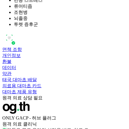
반응 스트레스
류머티즘
조현병
뇌졸중
투렛 증후군
면책 조항
개인정보
환불
데이터
약관
태국 대마초 배달
의료용 대마초 카드
대마초 제품 유형
원격 의료 상담 필요
ONLY GACP - 허브 플러그
원격 의료 클리닉