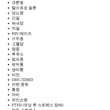
크론병
탈수초성 질환
당뇨병
간질
녹내장
치질
HIV/에이즈
수두증
고혈압
염증
루푸스
림프종
편두통
생리통
비만
ODC/ADHD
아편 중독
통증
마비
파킨슨병
PTSD (외상 후 스트레스 장애)