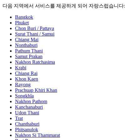
다음 지역에서 서비스를 제공하게 되어 자랑스럽습니다:
Bangkok
Phuket
Chon Buri / Pattaya
Surat Thani / Samui
Chiang Mai
Nonthaburi
Pathum Thani
Samut Prakan
Nakhon Ratchasima
Krabi
Chiang Rai
Khon Kaen
Rayong
Prachuap Khiri Khan
Songkhla
Nakhon Pathom
Kanchanaburi
Udon Thani
Trat
Chanthaburi
Phitsanulok
Nakhon Si Thammarat