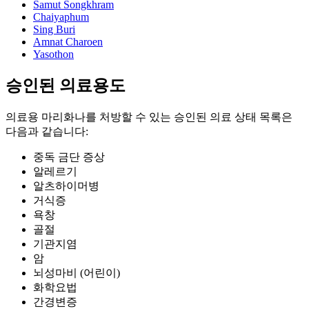
Samut Songkhram
Chaiyaphum
Sing Buri
Amnat Charoen
Yasothon
승인된 의료용도
의료용 마리화나를 처방할 수 있는 승인된 의료 상태 목록은
다음과 같습니다:
중독 금단 증상
알레르기
알츠하이머병
거식증
욕창
골절
기관지염
암
뇌성마비 (어린이)
화학요법
간경변증