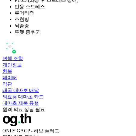
PTSD (외상 후 스트레스 장애)
반응 스트레스
류머티즘
조현병
뇌졸중
투렛 증후군
면책 조항
개인정보
환불
데이터
약관
태국 대마초 배달
의료용 대마초 카드
대마초 제품 유형
원격 의료 상담 필요
ONLY GACP - 허브 플러그