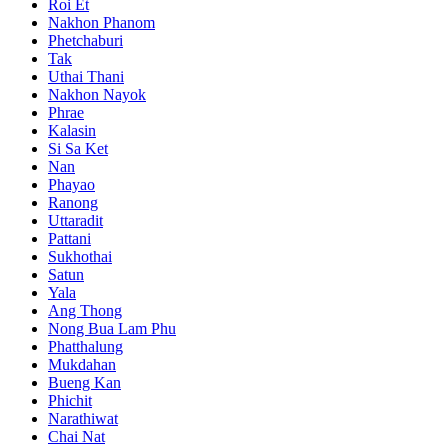
Roi Et
Nakhon Phanom
Phetchaburi
Tak
Uthai Thani
Nakhon Nayok
Phrae
Kalasin
Si Sa Ket
Nan
Phayao
Ranong
Uttaradit
Pattani
Sukhothai
Satun
Yala
Ang Thong
Nong Bua Lam Phu
Phatthalung
Mukdahan
Bueng Kan
Phichit
Narathiwat
Chai Nat