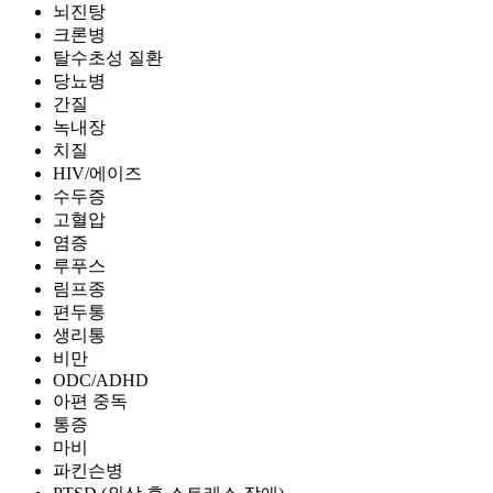
뇌진탕
크론병
탈수초성 질환
당뇨병
간질
녹내장
치질
HIV/에이즈
수두증
고혈압
염증
루푸스
림프종
편두통
생리통
비만
ODC/ADHD
아편 중독
통증
마비
파킨슨병