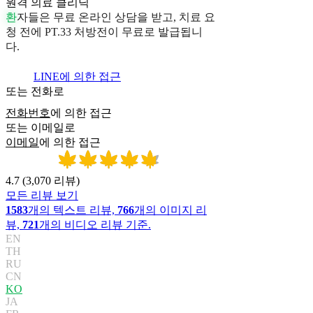
원격 의료 클리닉
환
자
들
은
무
료
온
라
인
상
담
을
받
고
,
치
료
요
청
전
에
P
T
.
3
3
처
방
전
이
무
료
로
발
급
됩
니
다
.
LINE에 의한 접근
또는 전화로
전화번호
에 의한 접근
또는 이메일로
이메일
에 의한 접근
4.7
(
3,070
리뷰
)
모든 리뷰 보기
1583
개의 텍스트 리뷰,
766
개의 이미지 리
뷰,
721
개의 비디오 리뷰 기준.
EN
TH
RU
CN
KO
JA