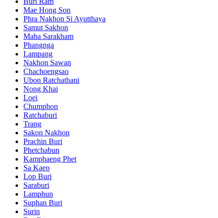
Buri Ram
Mae Hong Son
Phra Nakhon Si Ayutthaya
Samut Sakhon
Maha Sarakham
Phangnga
Lampang
Nakhon Sawan
Chachoengsao
Ubon Ratchathani
Nong Khai
Loei
Chumphon
Ratchaburi
Trang
Sakon Nakhon
Prachin Buri
Phetchabun
Kamphaeng Phet
Sa Kaeo
Lop Buri
Saraburi
Lamphun
Suphan Buri
Surin