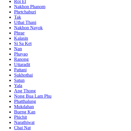
Roi Et
Nakhon Phanom
Phetchaburi
Tak
Uthai Thani
Nakhon Nayok
Phrae
Kalasin
Si Sa Ket
Nan
Phayao
Ranong
Uttaradit
Pattani
Sukhothai
Satun
Yala
Ang Thong
Nong Bua Lam Phu
Phatthalung
Mukdahan
Bueng Kan
Phichit
Narathiwat
Chai Nat