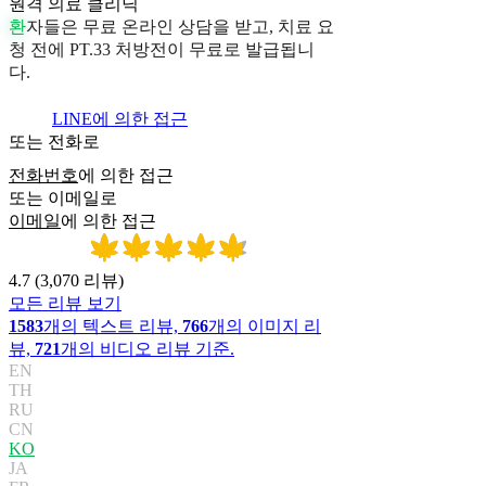
원격 의료 클리닉
환
자
들
은
무
료
온
라
인
상
담
을
받
고
,
치
료
요
청
전
에
P
T
.
3
3
처
방
전
이
무
료
로
발
급
됩
니
다
.
LINE에 의한 접근
또는 전화로
전화번호
에 의한 접근
또는 이메일로
이메일
에 의한 접근
4.7
(
3,070
리뷰
)
모든 리뷰 보기
1583
개의 텍스트 리뷰,
766
개의 이미지 리
뷰,
721
개의 비디오 리뷰 기준.
EN
TH
RU
CN
KO
JA