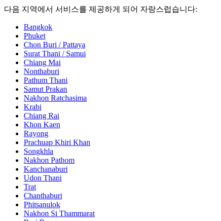
다음 지역에서 서비스를 제공하게 되어 자랑스럽습니다:
Bangkok
Phuket
Chon Buri / Pattaya
Surat Thani / Samui
Chiang Mai
Nonthaburi
Pathum Thani
Samut Prakan
Nakhon Ratchasima
Krabi
Chiang Rai
Khon Kaen
Rayong
Prachuap Khiri Khan
Songkhla
Nakhon Pathom
Kanchanaburi
Udon Thani
Trat
Chanthaburi
Phitsanulok
Nakhon Si Thammarat