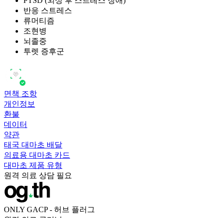
PTSD (외상 후 스트레스 장애)
반응 스트레스
류머티즘
조현병
뇌졸중
투렛 증후군
면책 조항
개인정보
환불
데이터
약관
태국 대마초 배달
의료용 대마초 카드
대마초 제품 유형
원격 의료 상담 필요
ONLY GACP - 허브 플러그