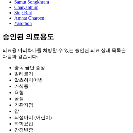
Samut Songkhram
Chaiyaphum
Sing Buri
Amnat Charoen
Yasothon
승인된 의료용도
의료용 마리화나를 처방할 수 있는 승인된 의료 상태 목록은
다음과 같습니다:
중독 금단 증상
알레르기
알츠하이머병
거식증
욕창
골절
기관지염
암
뇌성마비 (어린이)
화학요법
간경변증