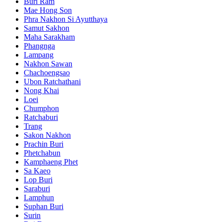
Buri Ram
Mae Hong Son
Phra Nakhon Si Ayutthaya
Samut Sakhon
Maha Sarakham
Phangnga
Lampang
Nakhon Sawan
Chachoengsao
Ubon Ratchathani
Nong Khai
Loei
Chumphon
Ratchaburi
Trang
Sakon Nakhon
Prachin Buri
Phetchabun
Kamphaeng Phet
Sa Kaeo
Lop Buri
Saraburi
Lamphun
Suphan Buri
Surin