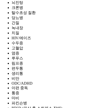
뇌진탕
크론병
탈수초성 질환
당뇨병
간질
녹내장
치질
HIV/에이즈
수두증
고혈압
염증
루푸스
림프종
편두통
생리통
비만
ODC/ADHD
아편 중독
통증
마비
파킨슨병