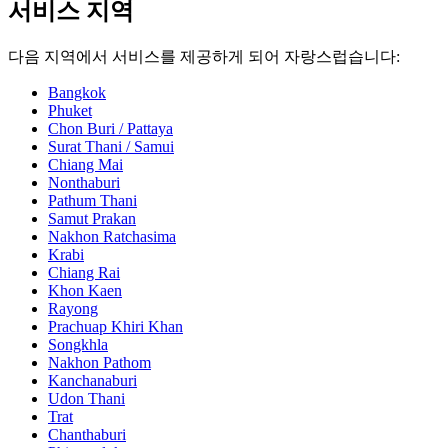
서비스 지역
다음 지역에서 서비스를 제공하게 되어 자랑스럽습니다:
Bangkok
Phuket
Chon Buri / Pattaya
Surat Thani / Samui
Chiang Mai
Nonthaburi
Pathum Thani
Samut Prakan
Nakhon Ratchasima
Krabi
Chiang Rai
Khon Kaen
Rayong
Prachuap Khiri Khan
Songkhla
Nakhon Pathom
Kanchanaburi
Udon Thani
Trat
Chanthaburi