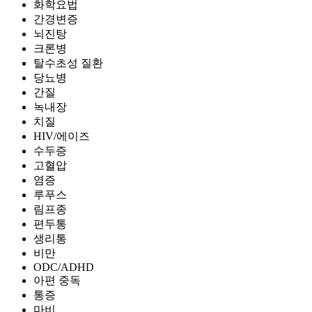
화학요법
간경변증
뇌진탕
크론병
탈수초성 질환
당뇨병
간질
녹내장
치질
HIV/에이즈
수두증
고혈압
염증
루푸스
림프종
편두통
생리통
비만
ODC/ADHD
아편 중독
통증
마비