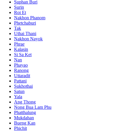
Suphan Buri
Surin
Roi Et
Nakhon Phanom
Phetchaburi
Tak
Uthai Thani
Nakhon Nayok
Phrae
Kalasin
Si Sa Ket
Nan
Phayao
Ranong
Uttaradit
Pattani
Sukhothai
Satun
Yala
Ang Thong
Nong Bua Lam Phu
Phatthalung
Mukdahan
Bueng Kan
Phichit