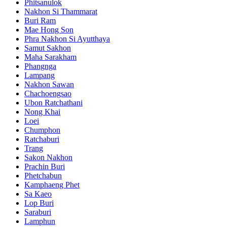
Phitsanulok
Nakhon Si Thammarat
Buri Ram
Mae Hong Son
Phra Nakhon Si Ayutthaya
Samut Sakhon
Maha Sarakham
Phangnga
Lampang
Nakhon Sawan
Chachoengsao
Ubon Ratchathani
Nong Khai
Loei
Chumphon
Ratchaburi
Trang
Sakon Nakhon
Prachin Buri
Phetchabun
Kamphaeng Phet
Sa Kaeo
Lop Buri
Saraburi
Lamphun