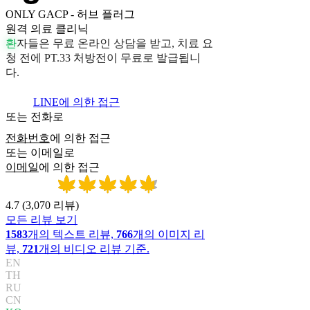
ONLY GACP - 허브 플러그
원격 의료 클리닉
환
자
들
은
무
료
온
라
인
상
담
을
받
고
,
치
료
요
청
전
에
P
T
.
3
3
처
방
전
이
무
료
로
발
급
됩
니
다
.
LINE에 의한 접근
또는 전화로
전화번호
에 의한 접근
또는 이메일로
이메일
에 의한 접근
4.7
(
3,070
리뷰
)
모든 리뷰 보기
1583
개의 텍스트 리뷰,
766
개의 이미지 리
뷰,
721
개의 비디오 리뷰 기준.
EN
TH
RU
CN