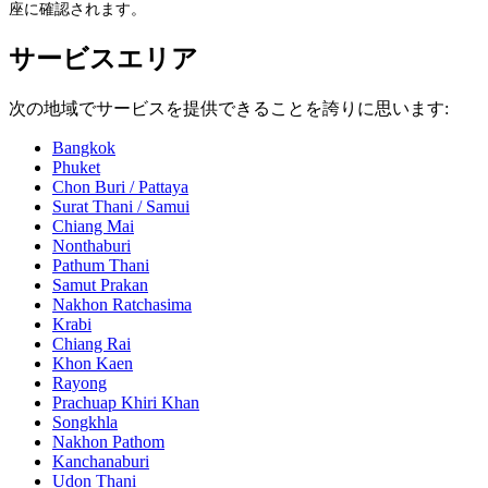
座に確認されます。
サービスエリア
次の地域でサービスを提供できることを誇りに思います:
Bangkok
Phuket
Chon Buri / Pattaya
Surat Thani / Samui
Chiang Mai
Nonthaburi
Pathum Thani
Samut Prakan
Nakhon Ratchasima
Krabi
Chiang Rai
Khon Kaen
Rayong
Prachuap Khiri Khan
Songkhla
Nakhon Pathom
Kanchanaburi
Udon Thani