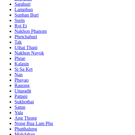
Saraburi
Lamphun
Suphan Buri
Surin
Roi Et
Nakhon Phanom
Phetchaburi
Tak
Uthai Thani
Nakhon Nayok
Phrae
Kalasin
Si Sa Ket
Nan
Phayao
Ranong
Uttaradit
Pattani
Sukhothai
Satun
Yala
Ang Thong
Nong Bua Lam Phu
Phatthalung
Mukdahan