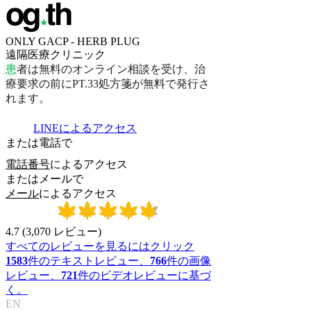
ONLY GACP - HERB PLUG
遠隔医療クリニック
患
者
は
無
料
の
オ
ン
ラ
イ
ン
相
談
を
受
け
、
治
療
要
求
の
前
に
P
T
.
3
3
処
方
箋
が
無
料
で
発
行
さ
れ
ま
す
。
LINEによるアクセス
または電話で
電話番号
によるアクセス
またはメールで
メール
によるアクセス
4.7
(
3,070
レビュー
)
すべてのレビューを見るにはクリック
1583
件のテキストレビュー、
766
件の画像
レビュー、
721
件のビデオレビューに基づ
く。
EN