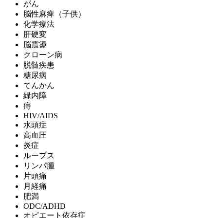
がん
脳性麻痺（子供）
化学療法
肝硬変
脳震盪
クローン病
脱髄疾患
糖尿病
てんかん
緑内障
痔
HIV/AIDS
水頭症
高血圧
炎症
ループス
リンパ腫
片頭痛
月経痛
肥満
ODC/ADHD
オピエート依存症