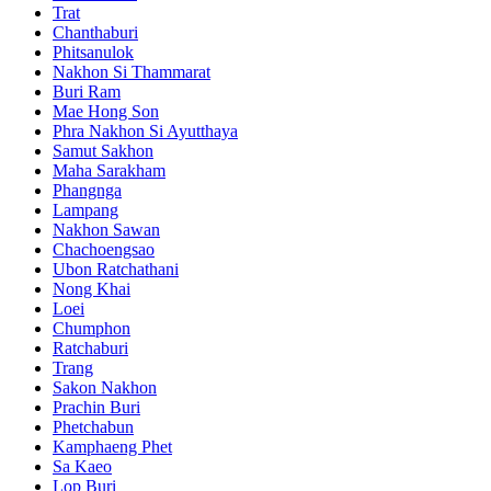
Trat
Chanthaburi
Phitsanulok
Nakhon Si Thammarat
Buri Ram
Mae Hong Son
Phra Nakhon Si Ayutthaya
Samut Sakhon
Maha Sarakham
Phangnga
Lampang
Nakhon Sawan
Chachoengsao
Ubon Ratchathani
Nong Khai
Loei
Chumphon
Ratchaburi
Trang
Sakon Nakhon
Prachin Buri
Phetchabun
Kamphaeng Phet
Sa Kaeo
Lop Buri