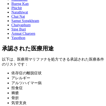
Bueng Kan
Phichit
Narathiwat
Chai Nat
Samut Songkhram
Chaiyaphum
Sing Buri
Amnat Charoen
Yasothon
承認された医療用途
以下は、医療用マリファナを処方できる承認された医療条件
のリストです：
依存症の離脱症状
アレルギー
アルツハイマー病
拒食症
褥瘡
骨折
気管支炎