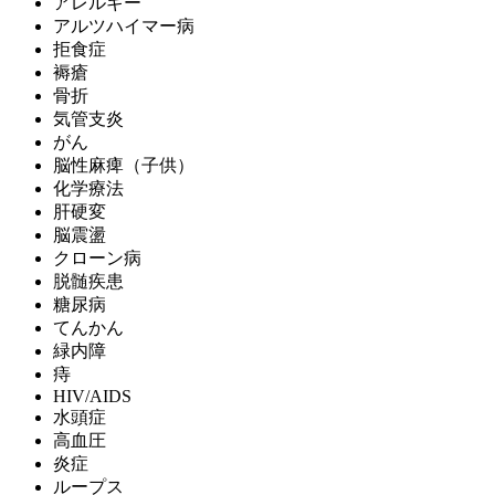
アレルギー
アルツハイマー病
拒食症
褥瘡
骨折
気管支炎
がん
脳性麻痺（子供）
化学療法
肝硬変
脳震盪
クローン病
脱髄疾患
糖尿病
てんかん
緑内障
痔
HIV/AIDS
水頭症
高血圧
炎症
ループス