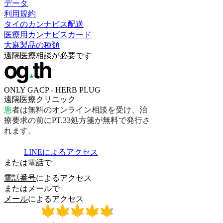
データ
利用規約
タイのカンナビス配送
医療用カンナビスカード
大麻製品の種類
遠隔医療相談が必要です
ONLY GACP - HERB PLUG
遠隔医療クリニック
患
者
は
無
料
の
オ
ン
ラ
イ
ン
相
談
を
受
け
、
治
療
要
求
の
前
に
P
T
.
3
3
処
方
箋
が
無
料
で
発
行
さ
れ
ま
す
。
LINEによるアクセス
または電話で
電話番号
によるアクセス
またはメールで
メール
によるアクセス