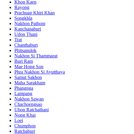
Khon Kaen
Rayong
Prachuap Khiri Khan
Songkhla
Nakhon Pathom
Kanchanaburi
Udon Thani
Trat
Chanthaburi
Phitsanulok
Nakhon Si Thammarat
Buri Ram
Mae Hong Son
Phra Nakhon Si Ayutthaya
Samut Sakhon
Maha Sarakham
Phangnga
Lampang
Nakhon Sawan
Chachoengsao
Ubon Ratchathani
Nong Khai
Loei
Chumphon
Ratchaburi