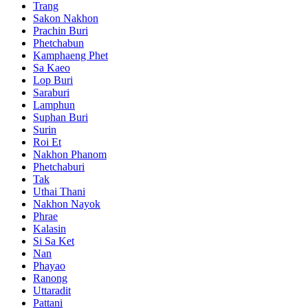
Trang
Sakon Nakhon
Prachin Buri
Phetchabun
Kamphaeng Phet
Sa Kaeo
Lop Buri
Saraburi
Lamphun
Suphan Buri
Surin
Roi Et
Nakhon Phanom
Phetchaburi
Tak
Uthai Thani
Nakhon Nayok
Phrae
Kalasin
Si Sa Ket
Nan
Phayao
Ranong
Uttaradit
Pattani