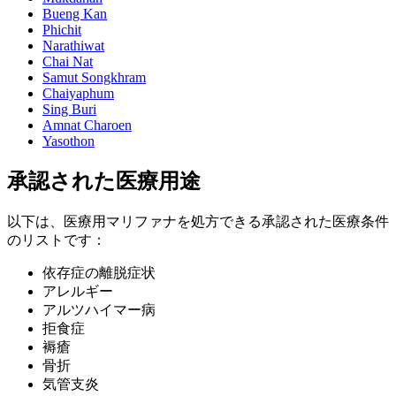
Bueng Kan
Phichit
Narathiwat
Chai Nat
Samut Songkhram
Chaiyaphum
Sing Buri
Amnat Charoen
Yasothon
承認された医療用途
以下は、医療用マリファナを処方できる承認された医療条件
のリストです：
依存症の離脱症状
アレルギー
アルツハイマー病
拒食症
褥瘡
骨折
気管支炎