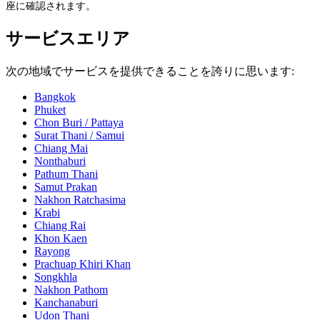
座に確認されます。
サービスエリア
次の地域でサービスを提供できることを誇りに思います:
Bangkok
Phuket
Chon Buri / Pattaya
Surat Thani / Samui
Chiang Mai
Nonthaburi
Pathum Thani
Samut Prakan
Nakhon Ratchasima
Krabi
Chiang Rai
Khon Kaen
Rayong
Prachuap Khiri Khan
Songkhla
Nakhon Pathom
Kanchanaburi
Udon Thani