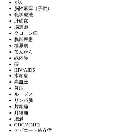
がん
脳性麻痺（子供）
化学療法
肝硬変
脳震盪
クローン病
脱髄疾患
糖尿病
てんかん
緑内障
痔
HIV/AIDS
水頭症
高血圧
炎症
ループス
リンパ腫
片頭痛
月経痛
肥満
ODC/ADHD
オピエート依存症