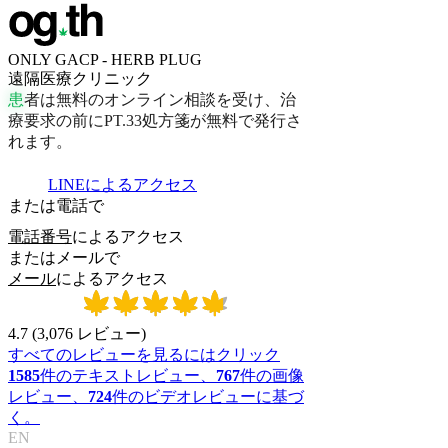
ONLY GACP - HERB PLUG
遠隔医療クリニック
患
者
は
無
料
の
オ
ン
ラ
イ
ン
相
談
を
受
け
、
治
療
要
求
の
前
に
P
T
.
3
3
処
方
箋
が
無
料
で
発
行
さ
れ
ま
す
。
LINEによるアクセス
または電話で
電話番号
によるアクセス
またはメールで
メール
によるアクセス
4.7
(
3,076
レビュー
)
すべてのレビューを見るにはクリック
1585
件のテキストレビュー、
767
件の画像
レビュー、
724
件のビデオレビューに基づ
く。
EN