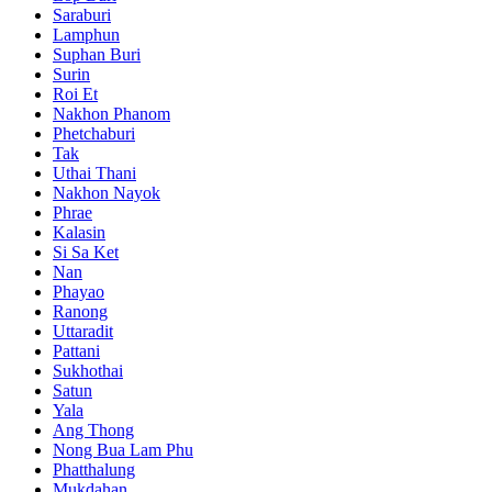
Saraburi
Lamphun
Suphan Buri
Surin
Roi Et
Nakhon Phanom
Phetchaburi
Tak
Uthai Thani
Nakhon Nayok
Phrae
Kalasin
Si Sa Ket
Nan
Phayao
Ranong
Uttaradit
Pattani
Sukhothai
Satun
Yala
Ang Thong
Nong Bua Lam Phu
Phatthalung
Mukdahan