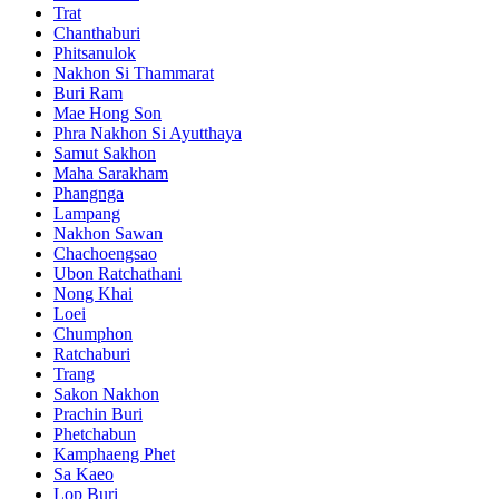
Trat
Chanthaburi
Phitsanulok
Nakhon Si Thammarat
Buri Ram
Mae Hong Son
Phra Nakhon Si Ayutthaya
Samut Sakhon
Maha Sarakham
Phangnga
Lampang
Nakhon Sawan
Chachoengsao
Ubon Ratchathani
Nong Khai
Loei
Chumphon
Ratchaburi
Trang
Sakon Nakhon
Prachin Buri
Phetchabun
Kamphaeng Phet
Sa Kaeo
Lop Buri