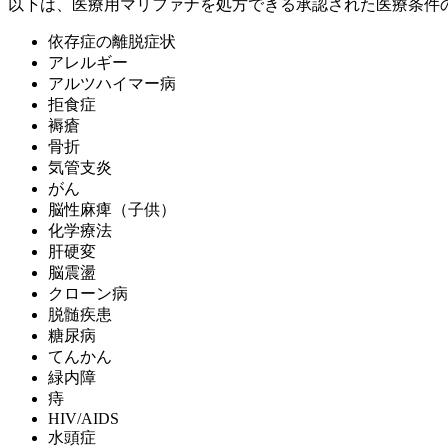
以下は、医療用マリファナを処方できる承認された医療条件
依存症の離脱症状
アレルギー
アルツハイマー病
拒食症
褥瘡
骨折
気管支炎
がん
脳性麻痺（子供）
化学療法
肝硬変
脳震盪
クローン病
脱髄疾患
糖尿病
てんかん
緑内障
痔
HIV/AIDS
水頭症