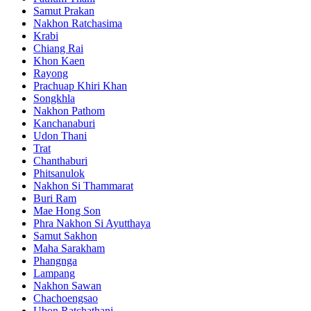
Samut Prakan
Nakhon Ratchasima
Krabi
Chiang Rai
Khon Kaen
Rayong
Prachuap Khiri Khan
Songkhla
Nakhon Pathom
Kanchanaburi
Udon Thani
Trat
Chanthaburi
Phitsanulok
Nakhon Si Thammarat
Buri Ram
Mae Hong Son
Phra Nakhon Si Ayutthaya
Samut Sakhon
Maha Sarakham
Phangnga
Lampang
Nakhon Sawan
Chachoengsao
Ubon Ratchathani