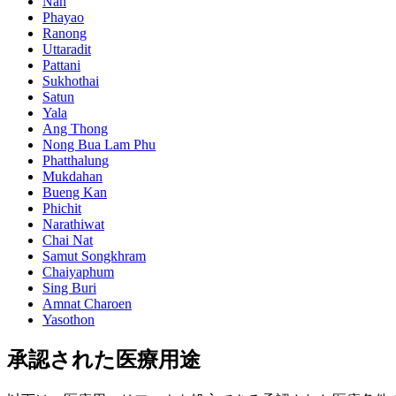
Nan
Phayao
Ranong
Uttaradit
Pattani
Sukhothai
Satun
Yala
Ang Thong
Nong Bua Lam Phu
Phatthalung
Mukdahan
Bueng Kan
Phichit
Narathiwat
Chai Nat
Samut Songkhram
Chaiyaphum
Sing Buri
Amnat Charoen
Yasothon
承認された医療用途