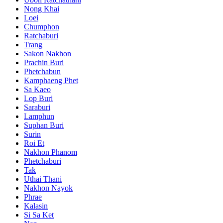
Nong Khai
Loei
Chumphon
Ratchaburi
Trang
Sakon Nakhon
Prachin Buri
Phetchabun
Kamphaeng Phet
Sa Kaeo
Lop Buri
Saraburi
Lamphun
Suphan Buri
Surin
Roi Et
Nakhon Phanom
Phetchaburi
Tak
Uthai Thani
Nakhon Nayok
Phrae
Kalasin
Si Sa Ket