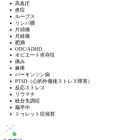
高血圧
炎症
ループス
リンパ腫
片頭痛
月経痛
肥満
ODC/ADHD
オピエート依存症
痛み
麻痺
パーキンソン病
PTSD（心的外傷後ストレス障害）
反応ストレス
リウマチ
統合失調症
脳卒中
トゥレット症候群