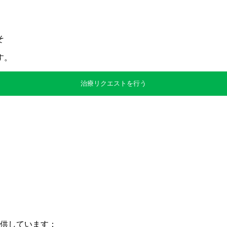
そ
す。
治療リクエストを行う
提供しています：