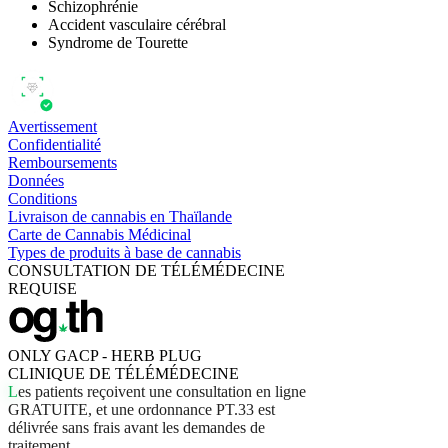
Schizophrénie
Accident vasculaire cérébral
Syndrome de Tourette
Avertissement
Confidentialité
Remboursements
Données
Conditions
Livraison de cannabis en Thaïlande
Carte de Cannabis Médicinal
Types de produits à base de cannabis
CONSULTATION DE TÉLÉMÉDECINE
REQUISE
ONLY GACP - HERB PLUG
CLINIQUE DE TÉLÉMÉDECINE
L
e
s
p
a
t
i
e
n
t
s
r
e
ç
o
i
v
e
n
t
u
n
e
c
o
n
s
u
l
t
a
t
i
o
n
e
n
l
i
g
n
e
G
R
A
T
U
I
T
E
,
e
t
u
n
e
o
r
d
o
n
n
a
n
c
e
P
T
.
3
3
e
s
t
d
é
l
i
v
r
é
e
s
a
n
s
f
r
a
i
s
a
v
a
n
t
l
e
s
d
e
m
a
n
d
e
s
d
e
t
r
a
i
t
e
m
e
n
t
.