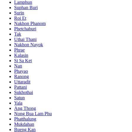
Lamphun
Suphan Buri
Surin
Roi Et
Nakhon Phanom
Phetchaburi
Tak
Uthai Thani
Nakhon Nayok
Phrae
Kalasin
Si Sa Ket
Nan
Phayao
Ranong
Uttaradit
Pattani
Sukhothai
Satun
Yala
Ang Thong
Nong Bua Lam Phu
Phatthalung
Mukdahan
Bueng Kan