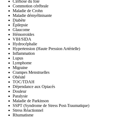
Cirrhose du foie
Commotion cérébrale
Maladie de Crohn
Maladie démyélinisante
Diabète
Épilepsie
Glaucome
Hémorroïdes
VIH/SIDA
Hydrocéphalie
Hypertension (Haute Pression Artérielle)
Inflammation
Lupus
Lymphome
Migraine
Crampes Menstruelles
Obésité
TOC/TDAH
Dépendance aux Opiacés
Douleur
Paralysie
Maladie de Parkinson
SSPT (Syndrome de Stress Post-Traumatique)
Stress Réactionnel
Rhumatisme