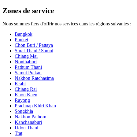
Zones de service
Nous sommes fiers d'offrir nos services dans les régions suivantes :
Bangkok
Phuket
Chon Buri / Pattaya
Surat Thani / Samui
Chiang Mai
Nonthaburi
Pathum Thani
Samut Prakan
Nakhon Ratchasima
Krabi
Chiang Rai
Khon Kaen
Rayong
Prachuap Khiri Khan
Songkhla
Nakhon Pathom
Kanchanaburi
Udon Thani
Trat