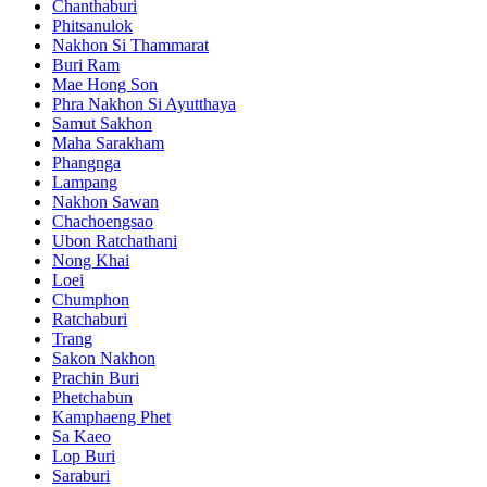
Chanthaburi
Phitsanulok
Nakhon Si Thammarat
Buri Ram
Mae Hong Son
Phra Nakhon Si Ayutthaya
Samut Sakhon
Maha Sarakham
Phangnga
Lampang
Nakhon Sawan
Chachoengsao
Ubon Ratchathani
Nong Khai
Loei
Chumphon
Ratchaburi
Trang
Sakon Nakhon
Prachin Buri
Phetchabun
Kamphaeng Phet
Sa Kaeo
Lop Buri
Saraburi