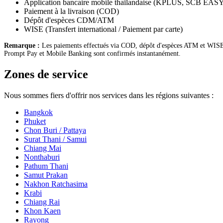
Application bancaire mobile thaïlandaise (KPLUS, SCB EA
Paiement à la livraison (COD)
Dépôt d'espèces CDM/ATM
WISE (Transfert international / Paiement par carte)
Remarque :
Les paiements effectués via COD, dépôt d'espèces ATM et WISE p
Prompt Pay et Mobile Banking sont confirmés instantanément.
Zones de service
Nous sommes fiers d'offrir nos services dans les régions suivantes :
Bangkok
Phuket
Chon Buri / Pattaya
Surat Thani / Samui
Chiang Mai
Nonthaburi
Pathum Thani
Samut Prakan
Nakhon Ratchasima
Krabi
Chiang Rai
Khon Kaen
Rayong