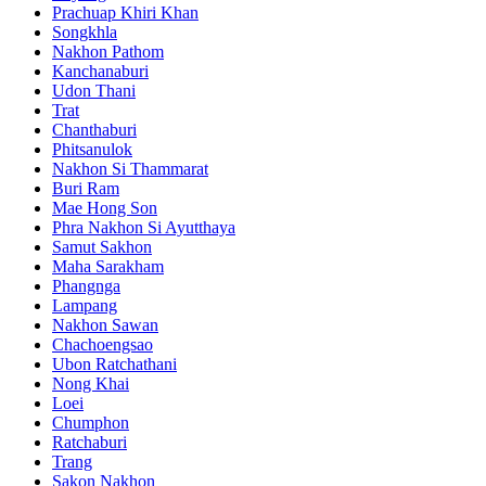
Prachuap Khiri Khan
Songkhla
Nakhon Pathom
Kanchanaburi
Udon Thani
Trat
Chanthaburi
Phitsanulok
Nakhon Si Thammarat
Buri Ram
Mae Hong Son
Phra Nakhon Si Ayutthaya
Samut Sakhon
Maha Sarakham
Phangnga
Lampang
Nakhon Sawan
Chachoengsao
Ubon Ratchathani
Nong Khai
Loei
Chumphon
Ratchaburi
Trang
Sakon Nakhon