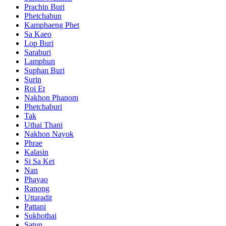
Prachin Buri
Phetchabun
Kamphaeng Phet
Sa Kaeo
Lop Buri
Saraburi
Lamphun
Suphan Buri
Surin
Roi Et
Nakhon Phanom
Phetchaburi
Tak
Uthai Thani
Nakhon Nayok
Phrae
Kalasin
Si Sa Ket
Nan
Phayao
Ranong
Uttaradit
Pattani
Sukhothai
Satun