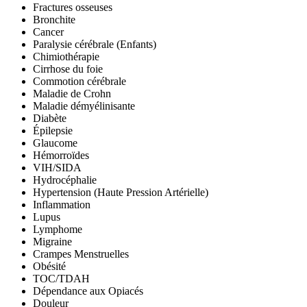
Fractures osseuses
Bronchite
Cancer
Paralysie cérébrale (Enfants)
Chimiothérapie
Cirrhose du foie
Commotion cérébrale
Maladie de Crohn
Maladie démyélinisante
Diabète
Épilepsie
Glaucome
Hémorroïdes
VIH/SIDA
Hydrocéphalie
Hypertension (Haute Pression Artérielle)
Inflammation
Lupus
Lymphome
Migraine
Crampes Menstruelles
Obésité
TOC/TDAH
Dépendance aux Opiacés
Douleur