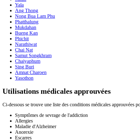
Yala
Ang Thong
Nong Bua Lam Phu
Phatthalung
Mukdahan
Bueng Kan
Phichit
Narathiwat
Chai Nat
Samut Songkhram
Chaiyaphum
Sing Buri
Amnat Charoen
Yasothon
Utilisations médicales approuvées
Ci-dessous se trouve une liste des conditions médicales approuvées pou
Symptômes de sevrage de l'addiction
Allergies
Maladie d'Alzheimer
Anorexie
Escarres