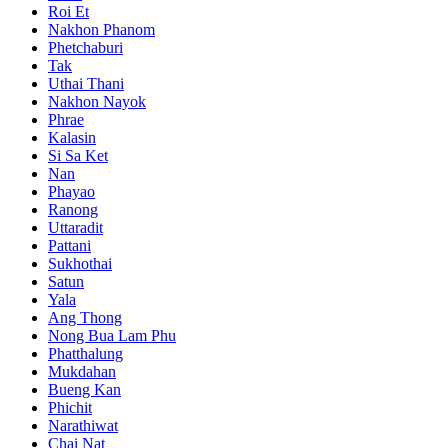
Roi Et
Nakhon Phanom
Phetchaburi
Tak
Uthai Thani
Nakhon Nayok
Phrae
Kalasin
Si Sa Ket
Nan
Phayao
Ranong
Uttaradit
Pattani
Sukhothai
Satun
Yala
Ang Thong
Nong Bua Lam Phu
Phatthalung
Mukdahan
Bueng Kan
Phichit
Narathiwat
Chai Nat