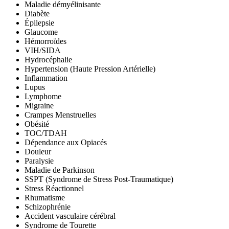
Maladie démyélinisante
Diabète
Épilepsie
Glaucome
Hémorroïdes
VIH/SIDA
Hydrocéphalie
Hypertension (Haute Pression Artérielle)
Inflammation
Lupus
Lymphome
Migraine
Crampes Menstruelles
Obésité
TOC/TDAH
Dépendance aux Opiacés
Douleur
Paralysie
Maladie de Parkinson
SSPT (Syndrome de Stress Post-Traumatique)
Stress Réactionnel
Rhumatisme
Schizophrénie
Accident vasculaire cérébral
Syndrome de Tourette