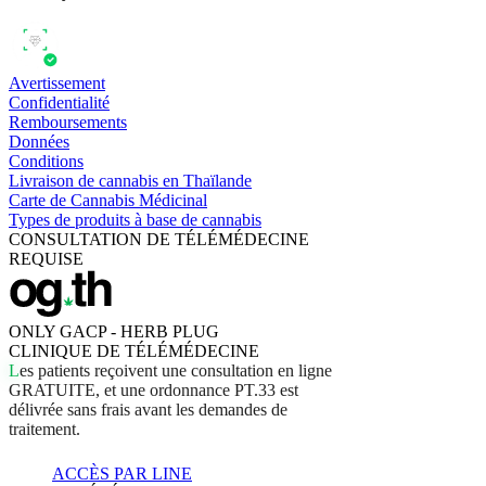
Avertissement
Confidentialité
Remboursements
Données
Conditions
Livraison de cannabis en Thaïlande
Carte de Cannabis Médicinal
Types de produits à base de cannabis
CONSULTATION DE TÉLÉMÉDECINE
REQUISE
ONLY GACP - HERB PLUG
CLINIQUE DE TÉLÉMÉDECINE
L
e
s
p
a
t
i
e
n
t
s
r
e
ç
o
i
v
e
n
t
u
n
e
c
o
n
s
u
l
t
a
t
i
o
n
e
n
l
i
g
n
e
G
R
A
T
U
I
T
E
,
e
t
u
n
e
o
r
d
o
n
n
a
n
c
e
P
T
.
3
3
e
s
t
d
é
l
i
v
r
é
e
s
a
n
s
f
r
a
i
s
a
v
a
n
t
l
e
s
d
e
m
a
n
d
e
s
d
e
t
r
a
i
t
e
m
e
n
t
.
ACCÈS PAR LINE