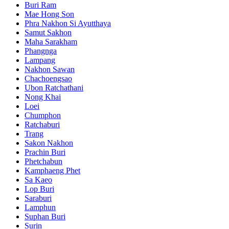
Buri Ram
Mae Hong Son
Phra Nakhon Si Ayutthaya
Samut Sakhon
Maha Sarakham
Phangnga
Lampang
Nakhon Sawan
Chachoengsao
Ubon Ratchathani
Nong Khai
Loei
Chumphon
Ratchaburi
Trang
Sakon Nakhon
Prachin Buri
Phetchabun
Kamphaeng Phet
Sa Kaeo
Lop Buri
Saraburi
Lamphun
Suphan Buri
Surin