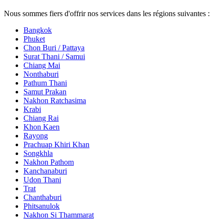
Nous sommes fiers d'offrir nos services dans les régions suivantes :
Bangkok
Phuket
Chon Buri / Pattaya
Surat Thani / Samui
Chiang Mai
Nonthaburi
Pathum Thani
Samut Prakan
Nakhon Ratchasima
Krabi
Chiang Rai
Khon Kaen
Rayong
Prachuap Khiri Khan
Songkhla
Nakhon Pathom
Kanchanaburi
Udon Thani
Trat
Chanthaburi
Phitsanulok
Nakhon Si Thammarat