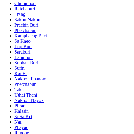
Chumphon
Ratchaburi
Trang
Sakon Nakhon
Prachin Buri
Phetchabun
Kamphaeng Phet
Sa Kaeo
Lop Buri
Saraburi
Lamphun
Suphan Buri
Surin
Roi Et
Nakhon Phanom
Phetchaburi
Tak
Uthai Thani
Nakhon Nayok
Phrae
Kalasin
Si Sa Ket
Nan
Phayao
Ranong