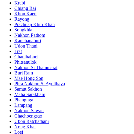
Krabi
Chiang Rai
Khon Kaen
Rayong
Prachuap Khiri Khan
Songkhla
Nakhon Pathom
Kanchanaburi
Udon Thani
Trat
Chanthaburi
Phitsanulok
Nakhon Si Thammarat
Buri Ram
Mae Hong Son
Phra Nakhon Si Ayutthaya
Samut Sakhon
Maha Sarakham
Phangnga
Lampang
Nakhon Sawan
Chachoengsao
Ubon Ratchathani
Nong Khai
Loei