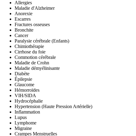
Allergies
Maladie d'Alzheimer
Anorexie
Escarres
Fractures osseuses
Bronchite
Cancer
Paralysie cérébrale (Enfants)
Chimiothérapie
Cirrhose du foie
Commotion cérébrale
Maladie de Crohn
Maladie démyélinisante
Diabète
Épilepsie
Glaucome
Hémorroïdes
VIH/SIDA
Hydrocéphalie
Hypertension (Haute Pression Artérielle)
Inflammation
Lupus
Lymphome
Migraine
Crampes Menstruelles