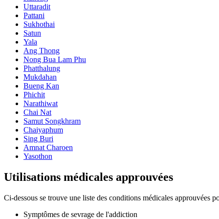
Uttaradit
Pattani
Sukhothai
Satun
Yala
Ang Thong
Nong Bua Lam Phu
Phatthalung
Mukdahan
Bueng Kan
Phichit
Narathiwat
Chai Nat
Samut Songkhram
Chaiyaphum
Sing Buri
Amnat Charoen
Yasothon
Utilisations médicales approuvées
Ci-dessous se trouve une liste des conditions médicales approuvées pou
Symptômes de sevrage de l'addiction