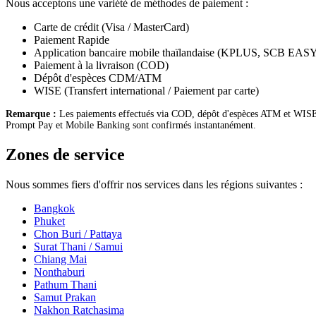
Nous acceptons une variété de méthodes de paiement :
Carte de crédit (Visa / MasterCard)
Paiement Rapide
Application bancaire mobile thaïlandaise (KPLUS, SCB EA
Paiement à la livraison (COD)
Dépôt d'espèces CDM/ATM
WISE (Transfert international / Paiement par carte)
Remarque :
Les paiements effectués via COD, dépôt d'espèces ATM et WISE p
Prompt Pay et Mobile Banking sont confirmés instantanément.
Zones de service
Nous sommes fiers d'offrir nos services dans les régions suivantes :
Bangkok
Phuket
Chon Buri / Pattaya
Surat Thani / Samui
Chiang Mai
Nonthaburi
Pathum Thani
Samut Prakan
Nakhon Ratchasima