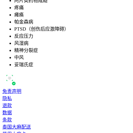
阿片类药物成瘾
疼痛
瘫痪
帕金森病
PTSD（创伤后应激障碍）
反应压力
风湿病
精神分裂症
中风
妥瑞氏症
免责声明
隐私
退款
数据
条款
泰国大麻配送