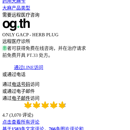
药用大麻卡
大麻产品类型
需要远程医疗咨询
ONLY GACP - HERB PLUG
远程医疗诊所
患
者
可
获
得
免
费
在
线
咨
询
，
并
在
治
疗
请
求
前
免
费
开
具
P
T
.
3
3
处
方
。
通过LINE访问
或通过电话
通过
电话号码
访问
或通过电子邮件
通过
电子邮件
访问
4.7
(
3,070
评论
)
点击查看所有评论
基于
1583
条文字评论，
766
条图片评论和