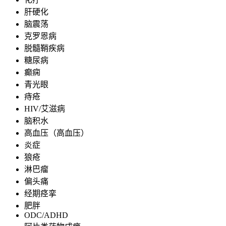
肝硬化
脑震荡
克罗恩病
脱髓鞘疾病
糖尿病
癫痫
青光眼
痔疮
HIV/艾滋病
脑积水
高血压（高血压）
炎症
狼疮
淋巴瘤
偏头痛
经期痉挛
肥胖
ODC/ADHD