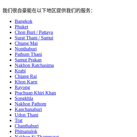
我们很自豪能在以下地区提供我们的服务：
Bangkok
Phuket
Chon Buri / Pattaya
Surat Thani / Samui
Chiang Mai
Nonthaburi
Pathum Thani
Samut Prakan
Nakhon Ratchasima
Krabi
Chiang Rai
Khon Kaen
Rayong
Prachuap Khiri Khan
Songkhla
Nakhon Pathom
Kanchanaburi
Udon Thani
Trat
Chanthaburi
Phitsanulok
Nakhon Si Thammarat