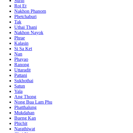
Surin
Roi Et
Nakhon Phanom
Phetchaburi
Tak
Uthai Thani
Nakhon Nayok
Phrae
Kalasin
Si Sa Ket
Nan
Phayao
Ranong
Uttaradit
Pattani
Sukhothai
Satun
Yala
Ang Thong
Nong Bua Lam Phu
Phatthalung
Mukdahan
Bueng Kan
Phichit
Narathiwat