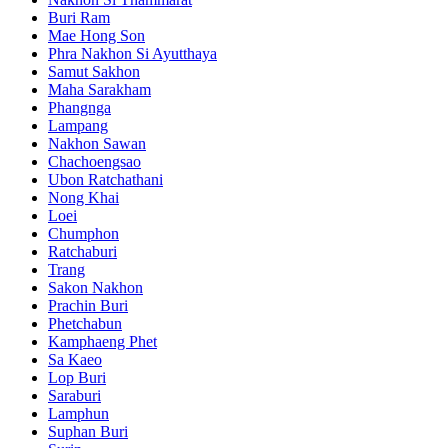
Buri Ram
Mae Hong Son
Phra Nakhon Si Ayutthaya
Samut Sakhon
Maha Sarakham
Phangnga
Lampang
Nakhon Sawan
Chachoengsao
Ubon Ratchathani
Nong Khai
Loei
Chumphon
Ratchaburi
Trang
Sakon Nakhon
Prachin Buri
Phetchabun
Kamphaeng Phet
Sa Kaeo
Lop Buri
Saraburi
Lamphun
Suphan Buri