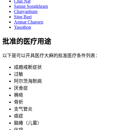
Chai Nat
Samut Songkhram
Chaiyaphum
Sing Buri
Amnat Charoen
Yasothon
批准的医疗用途
以下是可以开具医疗大麻的批准医疗条件列表：
成瘾戒断症状
过敏
阿尔茨海默病
厌食症
褥疮
骨折
支气管炎
癌症
脑瘫（儿童）
化疗