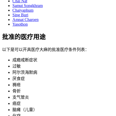
Chai Nat
Samut Songkhram
Chaiyaphum
Sing Buri
Amnat Charoen
Yasothon
批准的医疗用途
以下是可以开具医疗大麻的批准医疗条件列表：
成瘾戒断症状
过敏
阿尔茨海默病
厌食症
褥疮
骨折
支气管炎
癌症
脑瘫（儿童）
化疗