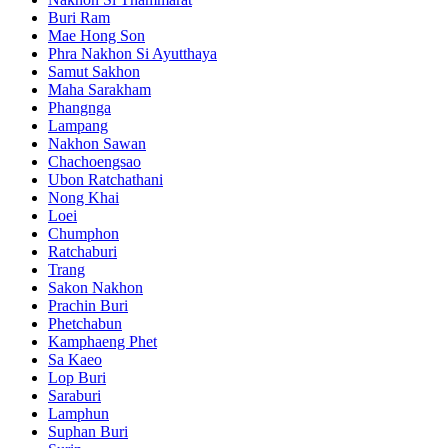
Buri Ram
Mae Hong Son
Phra Nakhon Si Ayutthaya
Samut Sakhon
Maha Sarakham
Phangnga
Lampang
Nakhon Sawan
Chachoengsao
Ubon Ratchathani
Nong Khai
Loei
Chumphon
Ratchaburi
Trang
Sakon Nakhon
Prachin Buri
Phetchabun
Kamphaeng Phet
Sa Kaeo
Lop Buri
Saraburi
Lamphun
Suphan Buri