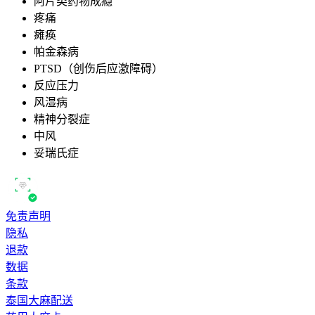
阿片类药物成瘾
疼痛
瘫痪
帕金森病
PTSD（创伤后应激障碍）
反应压力
风湿病
精神分裂症
中风
妥瑞氏症
免责声明
隐私
退款
数据
条款
泰国大麻配送