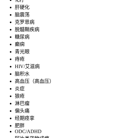
肝硬化
脑震荡
克罗恩病
脱髓鞘疾病
糖尿病
癫痫
青光眼
痔疮
HIV/艾滋病
脑积水
高血压（高血压）
炎症
狼疮
淋巴瘤
偏头痛
经期痉挛
肥胖
ODC/ADHD