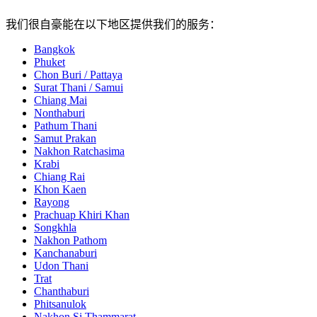
我们很自豪能在以下地区提供我们的服务：
Bangkok
Phuket
Chon Buri / Pattaya
Surat Thani / Samui
Chiang Mai
Nonthaburi
Pathum Thani
Samut Prakan
Nakhon Ratchasima
Krabi
Chiang Rai
Khon Kaen
Rayong
Prachuap Khiri Khan
Songkhla
Nakhon Pathom
Kanchanaburi
Udon Thani
Trat
Chanthaburi
Phitsanulok
Nakhon Si Thammarat