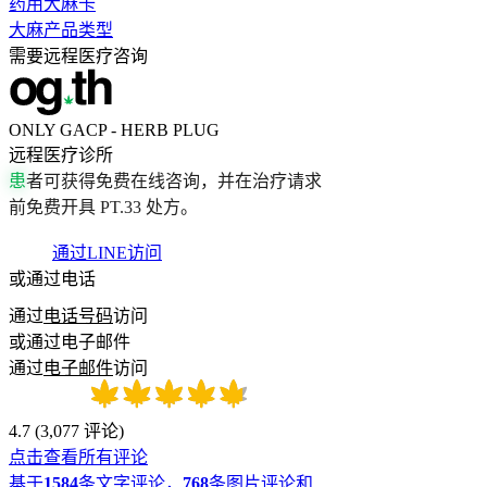
药用大麻卡
大麻产品类型
需要远程医疗咨询
ONLY GACP - HERB PLUG
远程医疗诊所
患
者
可
获
得
免
费
在
线
咨
询
，
并
在
治
疗
请
求
前
免
费
开
具
P
T
.
3
3
处
方
。
通过LINE访问
或通过电话
通过
电话号码
访问
或通过电子邮件
通过
电子邮件
访问
4.7
(
3,077
评论
)
点击查看所有评论
基于
1584
条文字评论，
768
条图片评论和