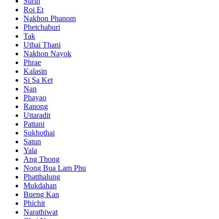
Surin
Roi Et
Nakhon Phanom
Phetchaburi
Tak
Uthai Thani
Nakhon Nayok
Phrae
Kalasin
Si Sa Ket
Nan
Phayao
Ranong
Uttaradit
Pattani
Sukhothai
Satun
Yala
Ang Thong
Nong Bua Lam Phu
Phatthalung
Mukdahan
Bueng Kan
Phichit
Narathiwat