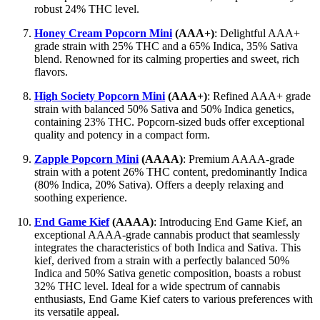
robust 24% THC level.
Honey Cream Popcorn Mini
(AAA+)
: Delightful AAA+
grade strain with 25% THC and a 65% Indica, 35% Sativa
blend. Renowned for its calming properties and sweet, rich
flavors.
High Society Popcorn Mini
(AAA+)
: Refined AAA+ grade
strain with balanced 50% Sativa and 50% Indica genetics,
containing 23% THC. Popcorn-sized buds offer exceptional
quality and potency in a compact form.
Zapple Popcorn Mini
(AAAA)
: Premium AAAA-grade
strain with a potent 26% THC content, predominantly Indica
(80% Indica, 20% Sativa). Offers a deeply relaxing and
soothing experience.
End Game Kief
(AAAA)
: Introducing End Game Kief, an
exceptional AAAA-grade cannabis product that seamlessly
integrates the characteristics of both Indica and Sativa. This
kief, derived from a strain with a perfectly balanced 50%
Indica and 50% Sativa genetic composition, boasts a robust
32% THC level. Ideal for a wide spectrum of cannabis
enthusiasts, End Game Kief caters to various preferences with
its versatile appeal.