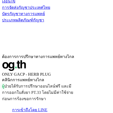
เงื่อนไข
การจัดส่งกัญชาประเทศไทย
บัตรกัญชาทางการแพทย์
ประเภทผลิตภัณฑ์กัญชา
ต้องการการปรึกษาทางการแพทย์ทางไกล
ONLY GACP - HERB PLUG
คลินิกการแพทย์ทางไกล
ผ
ป
ว
ย
ไ
ด
ร
บ
ก
า
ร
ป
ร
ก
ษ
า
อ
อ
น
ไ
ล
น
ฟ
ร
แ
ล
ะ
ม
ก
า
ร
อ
อ
ก
ใ
บ
ส
ง
ย
า
P
T
.
3
3
โ
ด
ย
ไ
ม
ม
ค
า
ใ
ช
จ
า
ย
ก
อ
น
ก
า
ร
ร
อ
ง
ข
อ
ก
า
ร
ร
ก
ษ
า
การเข้าถึงโดย LINE