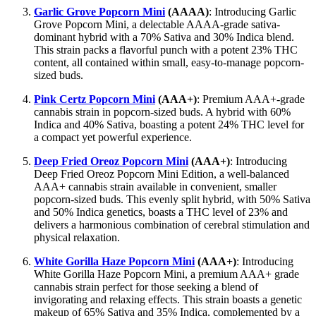
Garlic Grove Popcorn Mini
(AAAA)
: Introducing Garlic
Grove Popcorn Mini, a delectable AAAA-grade sativa-
dominant hybrid with a 70% Sativa and 30% Indica blend.
This strain packs a flavorful punch with a potent 23% THC
content, all contained within small, easy-to-manage popcorn-
sized buds.
Pink Certz Popcorn Mini
(AAA+)
: Premium AAA+-grade
cannabis strain in popcorn-sized buds. A hybrid with 60%
Indica and 40% Sativa, boasting a potent 24% THC level for
a compact yet powerful experience.
Deep Fried Oreoz Popcorn Mini
(AAA+)
: Introducing
Deep Fried Oreoz Popcorn Mini Edition, a well-balanced
AAA+ cannabis strain available in convenient, smaller
popcorn-sized buds. This evenly split hybrid, with 50% Sativa
and 50% Indica genetics, boasts a THC level of 23% and
delivers a harmonious combination of cerebral stimulation and
physical relaxation.
White Gorilla Haze Popcorn Mini
(AAA+)
: Introducing
White Gorilla Haze Popcorn Mini, a premium AAA+ grade
cannabis strain perfect for those seeking a blend of
invigorating and relaxing effects. This strain boasts a genetic
makeup of 65% Sativa and 35% Indica, complemented by a