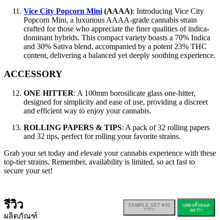
Vice City Popcorn Mini
(AAAA)
: Introducing Vice City
Popcorn Mini, a luxurious AAAA-grade cannabis strain
crafted for those who appreciate the finer qualities of indica-
dominant hybrids. This compact variety boasts a 70% Indica
and 30% Sativa blend, accompanied by a potent 23% THC
content, delivering a balanced yet deeply soothing experience.
ACCESSORY
ONE HITTER
: A 100mm borosilicate glass one-hitter,
designed for simplicity and ease of use, providing a discreet
and efficient way to enjoy your cannabis.
ROLLING PAPERS & TIPS
: A pack of 32 rolling papers
and 32 tips, perfect for rolling your favorite strains.
Grab your set today and elevate your cannabis experience with these
top-tier strains. Remember, availability is limited, so act fast to
secure your set!
รีวิว
SAMPLE SET #30
แสดงทั้งหมด
0
รีวิว
486
รีวิว
ผลิตภัณฑ์