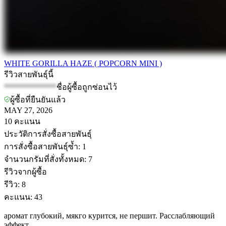
WHITE GORILLA HAZE ( POPCORN MINI )
รีวิวสายพันธุ์นี้
*************
ชื่อผู้ซื้อถูกซ่อนไว้
ผู้ซื้อที่ยืนยันแล้ว
MAY 27, 2026
10
คะแนน
ประวัติการสั่งซื้อสายพันธุ์
การสั่งซื้อสายพันธุ์ซ้ำ
:
1
จำนวนกรัมที่สั่งทั้งหมด
:
7
รีวิวจากผู้ซื้อ
รีวิว
:
8
คะแนน
:
43
аромат глубокий, мякго курится, не першит. Расслабляющий
эффект