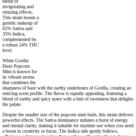
blend of
invigorating and
relaxing effects.
This strain boasts a
genetic makeup of
65% Sativa and
35% Indica,
complemented by
a robust 24% THC
35
%
24
%
7
INDICA
grams
65
%
THC
level.
AAA+
SATIVA
White Gorilla
Haze Popcorn
Mini is known for
its vibrant aroma
that combines the
sharpness of haze with the earthy undertones of Gorilla, creating an
enticing scent profile. The flavor is equally appealing, featuring a
blend of earthy and spicy notes with a hint of sweetness that delights
the palate.
Despite the smaller size of the popcorn mini buds, this strain delivers
powerful effects. The Sativa dominance initiates a burst of energy
and mental clarity, making it suitable for daytime use when you need
a boost in creativity or focus. The Indica side gently follows,