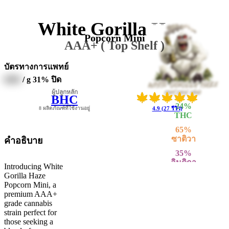
White Gorilla Haze
Popcorn Mini
AAA+ ( Top Shelf )
บัตรทางการแพทย์
0000
/ g
31% ปิด
ผู้ปลูกหลัก
BHC
24
%
8 ผลิตภัณฑ์ที่ใช้งานอยู่
4.9 (27 รีวิว)
THC
65
%
ซาติวา
คำอธิบาย
35
%
อินดิกา
Introducing White
Gorilla Haze
Popcorn Mini, a
premium AAA+
grade cannabis
strain perfect for
those seeking a