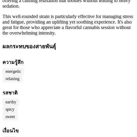
offering a calming relaxation that soothes without leading to heavy
sedation.
This well-rounded strain is particularly effective for managing stress
and fatigue, providing an uplifting yet soothing experience. It's also
great for those who appreciate a flavorful cannabis session without
the overwhelming intensity.
ผลกระทบของสายพันธุ์
ความรู้สึก
energetic
relaxing
รสชาติ
earthy
spicy
sweet
เงื่อนไข