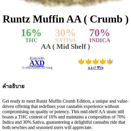
Runtz Muffin AA ( Crumb )
16
%
30
%
70
%
THC
SATIVA
INDICA
AA ( Mid Shelf )
ผู้ปลูกหลัก
AXD
10 ผลิตภัณฑ์ที่ใช้งานอยู่
4.4 (7 รีวิว)
คำอธิบาย
Get ready to meet Runtz Muffin Crumb Edition, a unique and value-
driven offering that redefines your cannabis experience without
compromising on quality or potency. This mid-shelf AA strain still
boasts a THC content of 16% and maintains a composition of 70%
Indica and 30% Sativa, guaranteeing a delightful cannabis ride that
both newbies and seasoned users will appreciate.