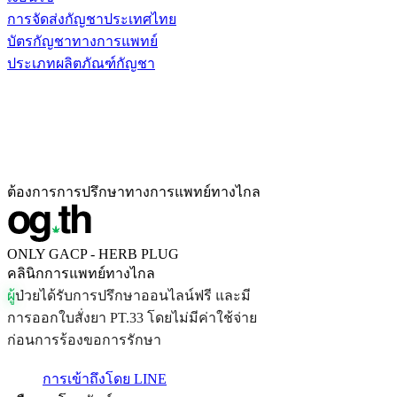
การจัดส่งกัญชาประเทศไทย
บัตรกัญชาทางการแพทย์
ประเภทผลิตภัณฑ์กัญชา
ต้องการการปรึกษาทางการแพทย์ทางไกล
ONLY GACP - HERB PLUG
คลินิกการแพทย์ทางไกล
ผ
ป
ว
ย
ไ
ด
ร
บ
ก
า
ร
ป
ร
ก
ษ
า
อ
อ
น
ไ
ล
น
ฟ
ร
แ
ล
ะ
ม
ก
า
ร
อ
อ
ก
ใ
บ
ส
ง
ย
า
P
T
.
3
3
โ
ด
ย
ไ
ม
ม
ค
า
ใ
ช
จ
า
ย
ก
อ
น
ก
า
ร
ร
อ
ง
ข
อ
ก
า
ร
ร
ก
ษ
า
การเข้าถึงโดย LINE