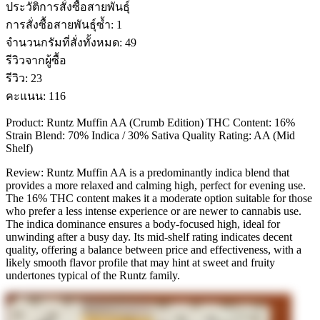
ประวัติการสั่งซื้อสายพันธุ์
การสั่งซื้อสายพันธุ์ซ้ำ
:
1
จำนวนกรัมที่สั่งทั้งหมด
:
49
รีวิวจากผู้ซื้อ
รีวิว
:
23
คะแนน
:
116
Product: Runtz Muffin AA (Crumb Edition) THC Content: 16%
Strain Blend: 70% Indica / 30% Sativa Quality Rating: AA (Mid
Shelf)
Review: Runtz Muffin AA is a predominantly indica blend that
provides a more relaxed and calming high, perfect for evening use.
The 16% THC content makes it a moderate option suitable for those
who prefer a less intense experience or are newer to cannabis use.
The indica dominance ensures a body-focused high, ideal for
unwinding after a busy day. Its mid-shelf rating indicates decent
quality, offering a balance between price and effectiveness, with a
likely smooth flavor profile that may hint at sweet and fruity
undertones typical of the Runtz family.