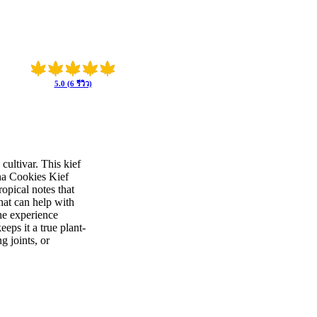
5.0 (6 รีวิว)
cultivar. This kief
ana Cookies Kief
ropical notes that
hat can help with
the experience
eeps it a true plant-
g joints, or