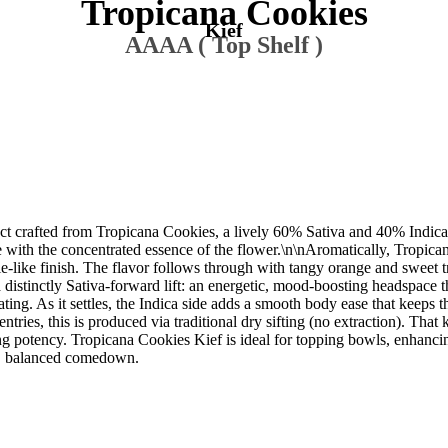
Tropicana Cookies
Kief
AAAA ( Top Shelf )
uct crafted from Tropicana Cookies, a lively 60% Sativa and 40% Indica 
e with the concentrated essence of the flower.\n\nAromatically, Tropic
kie-like finish. The flavor follows through with tangy orange and sweet t
distinctly Sativa-forward lift: an energetic, mood-boosting headspace t
ting. As it settles, the Indica side adds a smooth body ease that keeps 
ries, this is produced via traditional dry sifting (no extraction). That k
ing potency. Tropicana Cookies Kief is ideal for topping bowls, enhancin
le, balanced comedown.