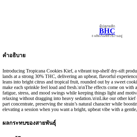
ผู้ปลูกหลัก
BHC
8 ผลิตภัณฑ์ที่ใช้งานอยู่
คำอธิบาย
Introducing Tropicana Cookies Kief, a vibrant top-shelf dry-sift prod
lands at a strong 30% THC, delivering an upbeat, flavorful experienc
leans into bright citrus and tropical fruit, rounded out by a sweet coo
make each sprinkle feel loud and fresh.\n\nThe effects come on with a 
fatigue, stress, and mood swings while keeping things light and motiva
relaxing without dragging into heavy sedation.\n\nLike our other kief ent
part concentrate, preserving the strain’s natural character while boost
elevating a session when you want a bright, upbeat vibe with a gent
ผลกระทบของสายพันธุ์