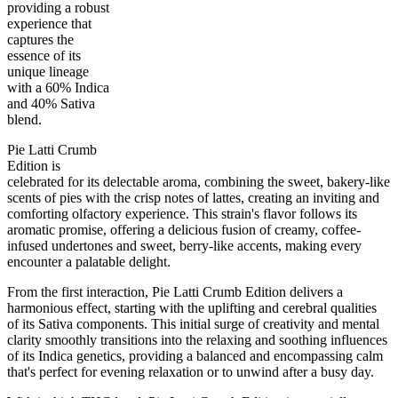
providing a robust
experience that
captures the
essence of its
60
%
26
%
7
INDICA
grams
40
%
THC
unique lineage
AAAA+
SATIVA
with a 60% Indica
and 40% Sativa
blend.
Pie Latti Crumb
Edition is
celebrated for its delectable aroma, combining the sweet, bakery-like
scents of pies with the crisp notes of lattes, creating an inviting and
comforting olfactory experience. This strain's flavor follows its
aromatic promise, offering a delicious fusion of creamy, coffee-
infused undertones and sweet, berry-like accents, making every
encounter a palatable delight.
From the first interaction, Pie Latti Crumb Edition delivers a
harmonious effect, starting with the uplifting and cerebral qualities
of its Sativa components. This initial surge of creativity and mental
clarity smoothly transitions into the relaxing and soothing influences
of its Indica genetics, providing a balanced and encompassing calm
that's perfect for evening relaxation or to unwind after a busy day.