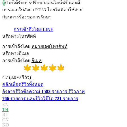
ผ
ป
ว
ย
ไ
ด
ร
บ
ก
า
ร
ป
ร
ก
ษ
า
อ
อ
น
ไ
ล
น
ฟ
ร
แ
ล
ะ
ม
ก
า
ร
อ
อ
ก
ใ
บ
ส
ง
ย
า
P
T
.
3
3
โ
ด
ย
ไ
ม
ม
ค
า
ใ
ช
จ
า
ย
ก
อ
น
ก
า
ร
ร
อ
ง
ข
อ
ก
า
ร
ร
ก
ษ
า
การเข้าถึงโดย LINE
หรือทางโทรศัพท์
การเข้าถึงโดย
หมายเลขโทรศัพท์
หรือทางอีเมล
การเข้าถึงโดย
อีเมล
4.7
(
3,070
รีวิว
)
คลิกเพื่อดูรีวิวทั้งหมด
อิงจากรีวิวข้อความ
1583
รายการ รีวิวภาพ
766
รายการ และรีวิววิดีโอ
721
รายการ
EN
TH
RU
CN
KO