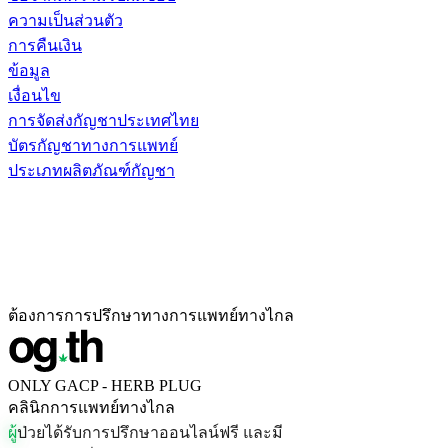
ความเป็นส่วนตัว
การคืนเงิน
ข้อมูล
เงื่อนไข
การจัดส่งกัญชาประเทศไทย
บัตรกัญชาทางการแพทย์
ประเภทผลิตภัณฑ์กัญชา
ต้องการการปรึกษาทางการแพทย์ทางไกล
ONLY GACP - HERB PLUG
คลินิกการแพทย์ทางไกล
ผ
ป
ว
ย
ไ
ด
ร
บ
ก
า
ร
ป
ร
ก
ษ
า
อ
อ
น
ไ
ล
น
ฟ
ร
แ
ล
ะ
ม