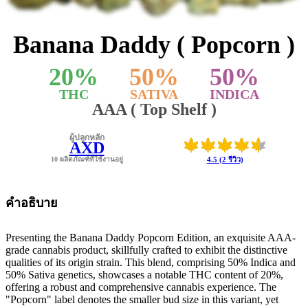
Banana Daddy ( Popcorn )
20
%
50
%
50
%
THC
SATIVA
INDICA
AAA ( Top Shelf )
ผู้ปลูกหลัก
AXD
10 ผลิตภัณฑ์ที่ใช้งานอยู่
4.5 (2 รีวิว)
คำอธิบาย
Presenting the Banana Daddy Popcorn Edition, an exquisite AAA-
grade cannabis product, skillfully crafted to exhibit the distinctive
qualities of its origin strain. This blend, comprising 50% Indica and
50% Sativa genetics, showcases a notable THC content of 20%,
offering a robust and comprehensive cannabis experience. The
"Popcorn" label denotes the smaller bud size in this variant, yet