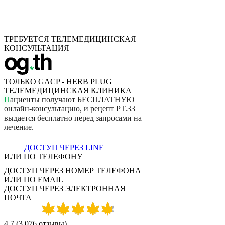
ТРЕБУЕТСЯ ТЕЛЕМЕДИЦИНСКАЯ
КОНСУЛЬТАЦИЯ
ТОЛЬКО GACP - HERB PLUG
ТЕЛЕМЕДИЦИНСКАЯ КЛИНИКА
П
а
ц
и
е
н
т
ы
п
о
л
у
ч
а
ю
т
Б
Е
С
П
Л
А
Т
Н
У
Ю
о
н
л
а
й
н
-
к
о
н
с
у
л
ь
т
а
ц
и
ю
,
и
р
е
ц
е
п
т
P
T
.
3
3
в
ы
д
а
е
т
с
я
б
е
с
п
л
а
т
н
о
п
е
р
е
д
з
а
п
р
о
с
а
м
и
н
а
л
е
ч
е
н
и
е
.
ДОСТУП ЧЕРЕЗ LINE
ИЛИ ПО ТЕЛЕФОНУ
ДОСТУП ЧЕРЕЗ
НОМЕР ТЕЛЕФОНА
ИЛИ ПО EMAIL
ДОСТУП ЧЕРЕЗ
ЭЛЕКТРОННАЯ
ПОЧТА
4.7
(
3,076
отзывы
)