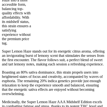
Haze into a more
accessible form,
balancing top-
quality effects with
20
%
23
%
3.5
INDICA
grams
80
%
THC
affordability. With
AAA
SATIVA
its midshelf status,
this strain ensures a
satisfying
experience without
the premium price
tag.
Super Lemon Haze stands out for its energetic citrus aroma, offering
an invigorating burst of lemony scent that stimulates the senses from
the first encounter. The flavor follows suit, a perfect blend of sweet
and tart lemony notes, making each session a refreshing experience.
Boasting an 80% sativa dominance, this strain propels users into
heightened states of focus and creativity, accompanied by waves of
euphoria. The remaining 20% indica genetics provide just enough
relaxation to keep the experience smooth and balanced, ensuring
that the energetic sativa effects are enjoyed without becoming
overwhelming.
Medicinally, the Super Lemon Haze AAA Midshelf Edition excels
in combatting fatigue and stress, thanks to its potent THC level and