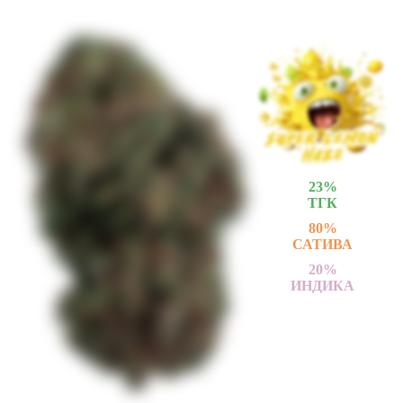
23
%
ТГК
80
%
САТИВА
20
%
ИНДИКА