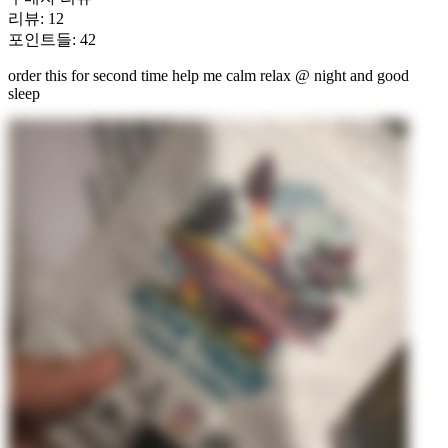
리뷰
:
12
포인트들
:
42
order this for second time help me calm relax @ night and good
sleep