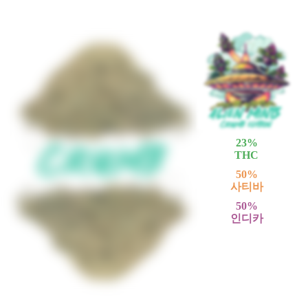
23
%
THC
50
%
사티바
50
%
인디카