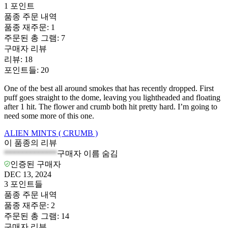
1
포인트
품종 주문 내역
품종 재주문
:
1
주문된 총 그램
:
7
구매자 리뷰
리뷰
:
18
포인트들
:
20
One of the best all around smokes that has recently dropped. First
puff goes straight to the dome, leaving you lightheaded and floating
after 1 hit. The flower and crumb both hit pretty hard. I’m going to
need some more of this one.
ALIEN MINTS ( CRUMB )
이 품종의 리뷰
*************
구매자 이름 숨김
인증된 구매자
DEC 13, 2024
3
포인트들
품종 주문 내역
품종 재주문
:
2
주문된 총 그램
:
14
구매자 리뷰