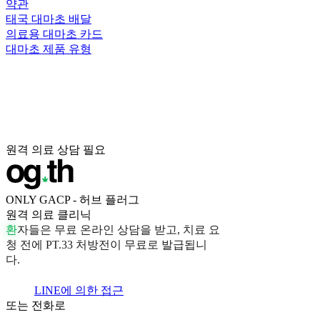
약관
태국 대마초 배달
의료용 대마초 카드
대마초 제품 유형
원격 의료 상담 필요
ONLY GACP - 허브 플러그
원격 의료 클리닉
환
자
들
은
무
료
온
라
인
상
담
을
받
고
,
치
료
요
청
전
에
P
T
.
3
3
처
방
전
이
무
료
로
발
급
됩
니
다
.
LINE에 의한 접근
또는 전화로