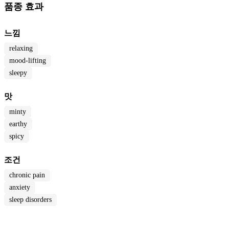
품종 효과
느낌
relaxing
mood-lifting
sleepy
맛
minty
earthy
spicy
조건
chronic pain
anxiety
sleep disorders