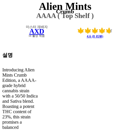
Alien Mints
Crumb
AAAA ( Top Shelf )
마스터 재배자
AXD
10 활성 제품
4.6 (8 리뷰)
설명
Introducing Alien
Mints Crumb
Edition, a AAAA-
grade hybrid
cannabis strain
with a 50/50 Indica
and Sativa blend.
Boasting a potent
THC content of
23%, this strain
promises a
balanced