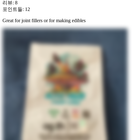
리뷰
:
8
포인트들
:
12
Great for joint fillers or for making edibles