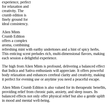
experience, perfect
for relaxation and
creativity. The
crumb edition is
50
%
23
%
7
INDICA
grams
50
%
THC
finely ground for
AAAA
SATIVA
ideal consistency.
Alien Mints
Crumb Edition
offers a complex
aroma, combining
refreshing mint with earthy undertones and a hint of spicy herbs.
This enticing scent preludes rich, multi-dimensional flavors, making
each session a delightful experience.
The high from Alien Mints is profound, delivering a balanced effect
that Indica and Sativa enthusiasts will appreciate. It offers powerful
body relaxation and enhances cerebral clarity and creativity, making
it perfect for evening use or anytime you need a peaceful escape.
Alien Mints Crumb Edition is also valued for its therapeutic benefits,
providing relief from chronic pain, anxiety, and sleep issues. Its
balanced effects not only offer physical relief but also a gentle uplift
in mood and mental well-being.