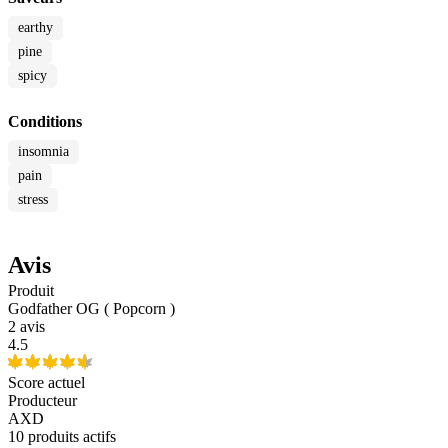
earthy
pine
spicy
Conditions
insomnia
pain
stress
Avis
Produit
Godfather OG ( Popcorn )
2 avis
4.5
Score actuel
Producteur
AXD
10
produits actifs