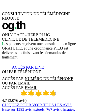
CONSULTATION DE TÉLÉMÉDECINE
REQUISE
ONLY GACP - HERB PLUG
CLINIQUE DE TÉLÉMÉDECINE
L
e
s
p
a
t
i
e
n
t
s
r
e
ç
o
i
v
e
n
t
u
n
e
c
o
n
s
u
l
t
a
t
i
o
n
e
n
l
i
g
n
e
G
R
A
T
U
I
T
E
,
e
t
u
n
e
o
r
d
o
n
n
a
n
c
e
P
T
.
3
3
e
s
t
d
é
l
i
v
r
é
e
s
a
n
s
f
r
a
i
s
a
v
a
n
t
l
e
s
d
e
m
a
n
d
e
s
d
e
t
r
a
i
t
e
m
e
n
t
.
ACCÈS PAR LINE
OU PAR TÉLÉPHONE
ACCÈS PAR
NUMÉRO DE TÉLÉPHONE
OU PAR EMAIL
ACCÈS PAR
EMAIL
4.7
(
3,076
avis
)
CLIQUEZ POUR VOIR TOUS LES AVIS
Basé sur
1585
avis textuels,
767
avis d'images,