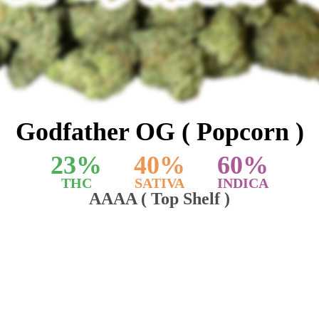
Godfather OG ( Popcorn )
23
%
40
%
60
%
THC
SATIVA
INDICA
AAAA ( Top Shelf )