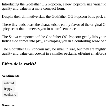
Introducing the Godfather OG Popcorn, a new, popcorn size variant of t
quality and value in a more compact form.
Despite their diminutive size, the Godfather OG Popcorn buds pack a 
These tiny buds boast the characteristic earthy flavor of the original
spicy scent that immerses you in nature's embrace.
The Sativa component of the Godfather OG Popcorn gently lifts your spi
Indica side comes into play, enveloping you in a comforting sense of 
The Godfather OG Popcorn may be small in size, but they are mighty in
quality and value can coexist in a smaller package, offering an afford
Effets de la variété
Sentiments
relaxed
happy
euphoric
Saveurs