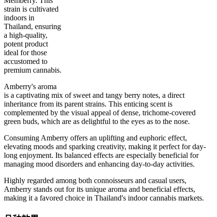
Memberry. This
strain is cultivated
indoors in
Thailand, ensuring
40
%
24
%
3.5
INDICA
grams
60
%
THC
a high-quality,
AAA+
SATIVA
potent product
ideal for those
accustomed to
premium cannabis.
Amberry's aroma
is a captivating mix of sweet and tangy berry notes, a direct
inheritance from its parent strains. This enticing scent is
complemented by the visual appeal of dense, trichome-covered
green buds, which are as delightful to the eyes as to the nose.
Consuming Amberry offers an uplifting and euphoric effect,
elevating moods and sparking creativity, making it perfect for day-
long enjoyment. Its balanced effects are especially beneficial for
managing mood disorders and enhancing day-to-day activities.
Highly regarded among both connoisseurs and casual users,
Amberry stands out for its unique aroma and beneficial effects,
making it a favored choice in Thailand's indoor cannabis markets.