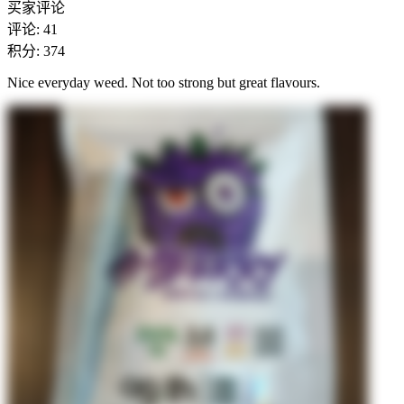
买家评论
评论
:
41
积分
:
374
Nice everyday weed. Not too strong but great flavours.