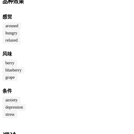
品种效果
感觉
aroused
hungry
relaxed
风味
berry
blueberry
grape
条件
anxiety
depression
stress