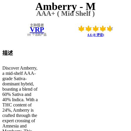
Amberry - M
AAA+ ( Mid Shelf )
主种植者
VRP
{0} 个活跃产品
4.6 (8 评论)
描述
Discover Amberry,
a mid-shelf AAA-
grade Sativa-
dominant hybrid,
boasting a blend of
60% Sativa and
40% Indica. With a
THC content of
24%, Amberry is
crafted through the
expert crossing of
Amnesia and