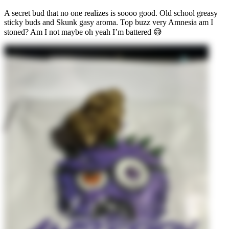
A secret bud that no one realizes is soooo good. Old school greasy
sticky buds and Skunk gasy aroma. Top buzz very Amnesia am I
stoned? Am I not maybe oh yeah I’m battered 😅