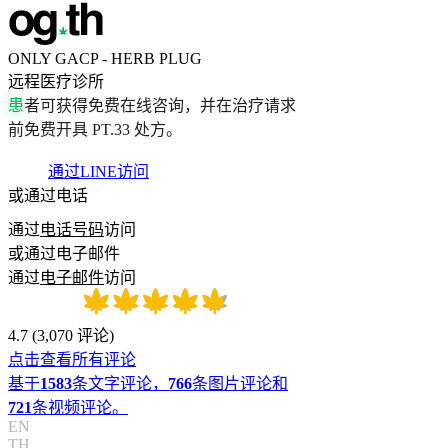
ONLY GACP - HERB PLUG
远程医疗诊所
患
者
可
获
得
免
费
在
线
咨
询
，
并
在
治
疗
请
求
前
免
费
开
具
P
T
.
3
3
处
方
。
通过LINE访问
或通过电话
通过
电话号码
访问
或通过电子邮件
通过
电子邮件
访问
4.7
(
3,070
评论
)
点击查看所有评论
基于
1583
条文字评论，
766
条图片评论和
721
条视频评论。
EN
TH