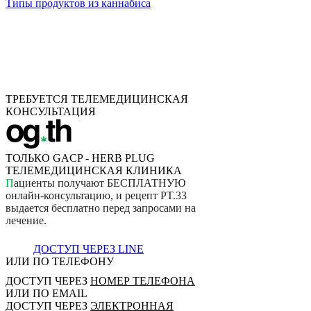
Типы продуктов из каннабиса
ТРЕБУЕТСЯ ТЕЛЕМЕДИЦИНСКАЯ
КОНСУЛЬТАЦИЯ
ТОЛЬКО GACP - HERB PLUG
ТЕЛЕМЕДИЦИНСКАЯ КЛИНИКА
П
а
ц
и
е
н
т
ы
п
о
л
у
ч
а
ю
т
Б
Е
С
П
Л
А
Т
Н
У
Ю
о
н
л
а
й
н
-
к
о
н
с
у
л
ь
т
а
ц
и
ю
,
и
р
е
ц
е
п
т
P
T
.
3
3
в
ы
д
а
е
т
с
я
б
е
с
п
л
а
т
н
о
п
е
р
е
д
з
а
п
р
о
с
а
м
и
н
а
л
е
ч
е
н
и
е
.
ДОСТУП ЧЕРЕЗ LINE
ИЛИ ПО ТЕЛЕФОНУ
ДОСТУП ЧЕРЕЗ
НОМЕР ТЕЛЕФОНА
ИЛИ ПО EMAIL
ДОСТУП ЧЕРЕЗ
ЭЛЕКТРОННАЯ