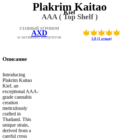
Plakrim Kaitao
Kief
AAA ( Top Shelf )
ГЛАВНЫЙ АГРОНОМ
AXD
10 АКТИВНЫХ ПРОДУКТОВ
5.0 (1 отзыв)
Описание
Introducing
Plakrim Kaitao
Kief, an
exceptional AAA-
grade cannabis
creation
meticulously
crafted in
Thailand. This
unique strain,
derived from a
careful cross