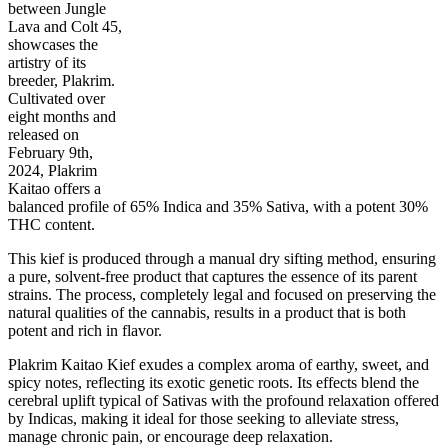
between Jungle
Lava and Colt 45,
showcases the
artistry of its
65
%
30
%
1
INDICA
gram
35
%
THC
breeder, Plakrim.
AAA
SATIVA
Cultivated over
eight months and
released on
February 9th,
2024, Plakrim
Kaitao offers a
balanced profile of 65% Indica and 35% Sativa, with a potent 30%
THC content.
This kief is produced through a manual dry sifting method, ensuring
a pure, solvent-free product that captures the essence of its parent
strains. The process, completely legal and focused on preserving the
natural qualities of the cannabis, results in a product that is both
potent and rich in flavor.
Plakrim Kaitao Kief exudes a complex aroma of earthy, sweet, and
spicy notes, reflecting its exotic genetic roots. Its effects blend the
cerebral uplift typical of Sativas with the profound relaxation offered
by Indicas, making it ideal for those seeking to alleviate stress,
manage chronic pain, or encourage deep relaxation.