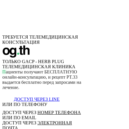
ТРЕБУЕТСЯ ТЕЛЕМЕДИЦИНСКАЯ
КОНСУЛЬТАЦИЯ
ТОЛЬКО GACP - HERB PLUG
ТЕЛЕМЕДИЦИНСКАЯ КЛИНИКА
П
а
ц
и
е
н
т
ы
п
о
л
у
ч
а
ю
т
Б
Е
С
П
Л
А
Т
Н
У
Ю
о
н
л
а
й
н
-
к
о
н
с
у
л
ь
т
а
ц
и
ю
,
и
р
е
ц
е
п
т
P
T
.
3
3
в
ы
д
а
е
т
с
я
б
е
с
п
л
а
т
н
о
п
е
р
е
д
з
а
п
р
о
с
а
м
и
н
а
л
е
ч
е
н
и
е
.
ДОСТУП ЧЕРЕЗ LINE
ИЛИ ПО ТЕЛЕФОНУ
ДОСТУП ЧЕРЕЗ
НОМЕР ТЕЛЕФОНА
ИЛИ ПО EMAIL
ДОСТУП ЧЕРЕЗ
ЭЛЕКТРОННАЯ
ПОЧТА