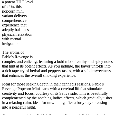
a potent THC level
of 25%, this
popcorn mini
variant delivers a
comprehensive
experience that
60
%
25
%
7
INDICA
grams
40
%
THC
adeptly balances
AAAA
SATIVA
physical relaxation
with mental
invigoration.
The aroma of
Pablo's Revenge is
complex and enticing, featuring a bold mix of earthy and spicy notes
that hint at its potent effects. As you indulge, the flavor unfolds into
a rich tapestry of herbal and peppery tastes, with a subtle sweetness
that enhances the overall smoking experience.
Ideal for those seeking depth in their cannabis sessions, Pablo's
Revenge Popcorn Mini starts with a cerebral lift that stimulates
creativity and focus, courtesy of its Sativa side. This is beautifully
complemented by the soothing Indica effects, which gradually usher
in a relaxing calm, ideal for unwinding after a busy day or easing
into a peaceful night.