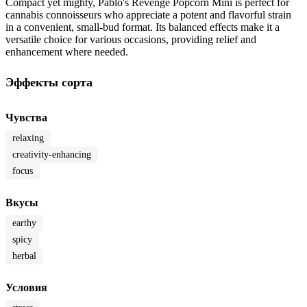
Compact yet mighty, Pablo's Revenge Popcorn Mini is perfect for
cannabis connoisseurs who appreciate a potent and flavorful strain
in a convenient, small-bud format. Its balanced effects make it a
versatile choice for various occasions, providing relief and
enhancement where needed.
Эффекты сорта
Чувства
relaxing
creativity-enhancing
focus
Вкусы
earthy
spicy
herbal
Условия