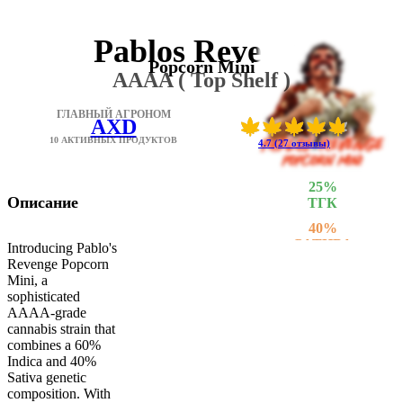
Pablos Revenge
Popcorn Mini
AAAA ( Top Shelf )
ГЛАВНЫЙ АГРОНОМ
AXD
10 АКТИВНЫХ ПРОДУКТОВ
4.7 (27 отзывы)
25
%
Описание
ТГК
40
%
САТИВА
Introducing Pablo's
Revenge Popcorn
60
%
Mini, a
ИНДИКА
sophisticated
AAAA-grade
cannabis strain that
combines a 60%
Indica and 40%
Sativa genetic
composition. With