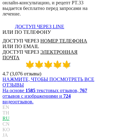
о
н
л
а
й
н
-
к
о
н
с
у
л
ь
т
а
ц
и
ю
,
и
р
е
ц
е
п
т
P
T
.
3
3
в
ы
д
а
е
т
с
я
б
е
с
п
л
а
т
н
о
п
е
р
е
д
з
а
п
р
о
с
а
м
и
н
а
л
е
ч
е
н
и
е
.
ДОСТУП ЧЕРЕЗ LINE
ИЛИ ПО ТЕЛЕФОНУ
ДОСТУП ЧЕРЕЗ
НОМЕР ТЕЛЕФОНА
ИЛИ ПО EMAIL
ДОСТУП ЧЕРЕЗ
ЭЛЕКТРОННАЯ
ПОЧТА
4.7
(
3,076
отзывы
)
НАЖМИТЕ, ЧТОБЫ ПОСМОТРЕТЬ ВСЕ
ОТЗЫВЫ
На основе
1585
текстовых отзывов,
767
отзывов с изображениями и
724
видеоотзывов.
EN
TH
RU
CN
KO
JA