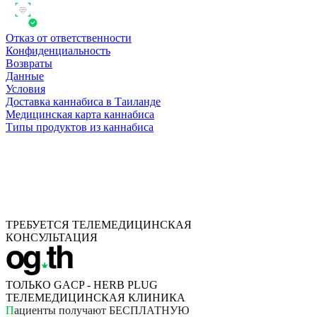
Отказ от ответственности
Конфиденциальность
Возвраты
Данные
Условия
Доставка каннабиса в Таиланде
Медицинская карта каннабиса
Типы продуктов из каннабиса
ТРЕБУЕТСЯ ТЕЛЕМЕДИЦИНСКАЯ
КОНСУЛЬТАЦИЯ
ТОЛЬКО GACP - HERB PLUG
ТЕЛЕМЕДИЦИНСКАЯ КЛИНИКА
П
а
ц
и
е
н
т
ы
п
о
л
у
ч
а
ю
т
Б
Е
С
П
Л
А
Т
Н
У
Ю