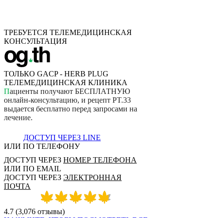
ТРЕБУЕТСЯ ТЕЛЕМЕДИЦИНСКАЯ
КОНСУЛЬТАЦИЯ
ТОЛЬКО GACP - HERB PLUG
ТЕЛЕМЕДИЦИНСКАЯ КЛИНИКА
П
а
ц
и
е
н
т
ы
п
о
л
у
ч
а
ю
т
Б
Е
С
П
Л
А
Т
Н
У
Ю
о
н
л
а
й
н
-
к
о
н
с
у
л
ь
т
а
ц
и
ю
,
и
р
е
ц
е
п
т
P
T
.
3
3
в
ы
д
а
е
т
с
я
б
е
с
п
л
а
т
н
о
п
е
р
е
д
з
а
п
р
о
с
а
м
и
н
а
л
е
ч
е
н
и
е
.
ДОСТУП ЧЕРЕЗ LINE
ИЛИ ПО ТЕЛЕФОНУ
ДОСТУП ЧЕРЕЗ
НОМЕР ТЕЛЕФОНА
ИЛИ ПО EMAIL
ДОСТУП ЧЕРЕЗ
ЭЛЕКТРОННАЯ
ПОЧТА
4.7
(
3,076
отзывы
)