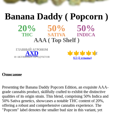
Banana Daddy ( Popcorn )
20
%
50
%
50
%
THC
SATIVA
INDICA
AAA ( Top Shelf )
ГЛАВНЫЙ АГРОНОМ
AXD
10 АКТИВНЫХ ПРОДУКТОВ
4.5 (2 отзывы)
Описание
Presenting the Banana Daddy Popcorn Edition, an exquisite AAA-
grade cannabis product, skillfully crafted to exhibit the distinctive
qualities of its origin strain. This blend, comprising 50% Indica and
50% Sativa genetics, showcases a notable THC content of 20%,
offering a robust and comprehensive cannabis experience. The
"Popcorn" label denotes the smaller bud size in this variant, yet