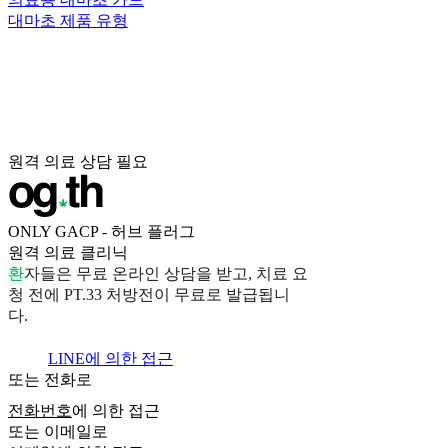
대마초 제품 유형
원격 의료 상담 필요
ONLY GACP - 허브 플러그
원격 의료 클리닉
환
자
들
은
무
료
온
라
인
상
담
을
받
고
,
치
료
요
청
전
에
P
T
.
3
3
처
방
전
이
무
료
로
발
급
됩
니
다
.
LINE에 의한 접근
또는 전화로
전화번호
에 의한 접근
또는 이메일로