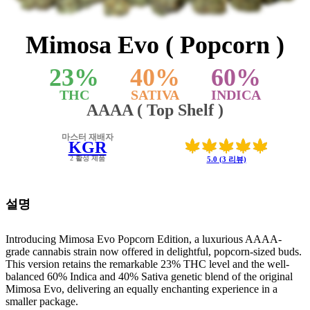
Mimosa Evo ( Popcorn )
23
%
40
%
60
%
THC
SATIVA
INDICA
AAAA ( Top Shelf )
마스터 재배자
KGR
2 활성 제품
5.0 (3 리뷰)
설명
Introducing Mimosa Evo Popcorn Edition, a luxurious AAAA-
grade cannabis strain now offered in delightful, popcorn-sized buds.
This version retains the remarkable 23% THC level and the well-
balanced 60% Indica and 40% Sativa genetic blend of the original
Mimosa Evo, delivering an equally enchanting experience in a
smaller package.