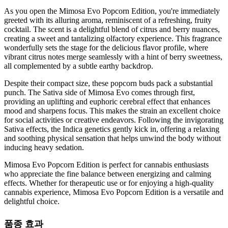
As you open the Mimosa Evo Popcorn Edition, you're immediately
greeted with its alluring aroma, reminiscent of a refreshing, fruity
cocktail. The scent is a delightful blend of citrus and berry nuances,
creating a sweet and tantalizing olfactory experience. This fragrance
wonderfully sets the stage for the delicious flavor profile, where
vibrant citrus notes merge seamlessly with a hint of berry sweetness,
all complemented by a subtle earthy backdrop.
Despite their compact size, these popcorn buds pack a substantial
punch. The Sativa side of Mimosa Evo comes through first,
providing an uplifting and euphoric cerebral effect that enhances
mood and sharpens focus. This makes the strain an excellent choice
for social activities or creative endeavors. Following the invigorating
Sativa effects, the Indica genetics gently kick in, offering a relaxing
and soothing physical sensation that helps unwind the body without
inducing heavy sedation.
Mimosa Evo Popcorn Edition is perfect for cannabis enthusiasts
who appreciate the fine balance between energizing and calming
effects. Whether for therapeutic use or for enjoying a high-quality
cannabis experience, Mimosa Evo Popcorn Edition is a versatile and
delightful choice.
품종 효과