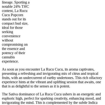
lineage. Sporting a
notable 24% THC
content, La Rucu
Cucu Popcorn
stands out for its
compact bud size,
ideal for those
25
%
24
%
7
INDICA
grams
75
%
THC
seeking
AAA
SATIVA
convenience
without
compromising on
the essence and
potency of their
cannabis
experience.
As soon as you encounter La Rucu Cucu, its aroma captivates,
presenting a refreshing and invigorating mix of citrus and tropical
fruits, with an undercurrent of earthy undertones. This rich olfactory
experience hints at the vibrant and uplifting session that awaits, one
that is as delightful to the senses as it is potent.
The Sativa dominance of La Rucu Cucu ushers in an energetic and
euphoric high, perfect for sparking creativity, enhancing mood, and
invigorating the mind. This is complemented by the subtle Indica