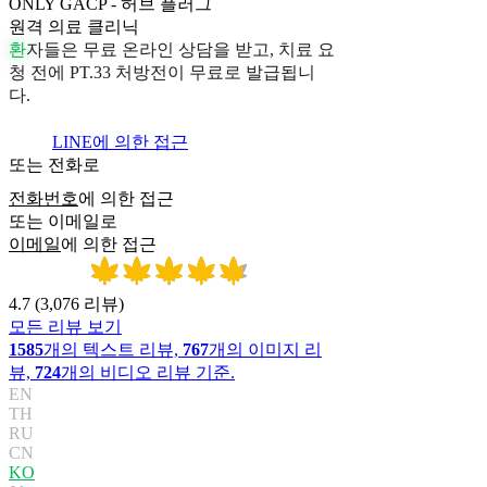
ONLY GACP - 허브 플러그
원격 의료 클리닉
환
자
들
은
무
료
온
라
인
상
담
을
받
고
,
치
료
요
청
전
에
P
T
.
3
3
처
방
전
이
무
료
로
발
급
됩
니
다
.
LINE에 의한 접근
또는 전화로
전화번호
에 의한 접근
또는 이메일로
이메일
에 의한 접근
4.7
(
3,076
리뷰
)
모든 리뷰 보기
1585
개의 텍스트 리뷰,
767
개의 이미지 리
뷰,
724
개의 비디오 리뷰 기준.
EN
TH
RU
CN
KO