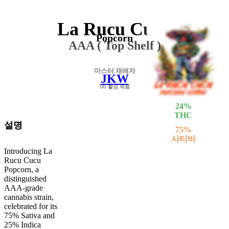
La Rucu Cucu
Popcorn
AAA ( Top Shelf )
마스터 재배자
JKW
{0} 활성 제품
24
%
THC
설명
75
%
사티바
Introducing La
25
%
Rucu Cucu
인디카
Popcorn, a
distinguished
AAA-grade
cannabis strain,
celebrated for its
75% Sativa and
25% Indica