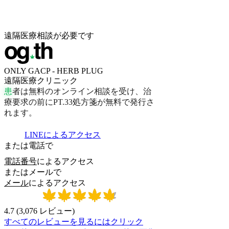
遠隔医療相談が必要です
ONLY GACP - HERB PLUG
遠隔医療クリニック
患
者
は
無
料
の
オ
ン
ラ
イ
ン
相
談
を
受
け
、
治
療
要
求
の
前
に
P
T
.
3
3
処
方
箋
が
無
料
で
発
行
さ
れ
ま
す
。
LINEによるアクセス
または電話で
電話番号
によるアクセス
またはメールで
メール
によるアクセス
4.7
(
3,076
レビュー
)
すべてのレビューを見るにはクリック