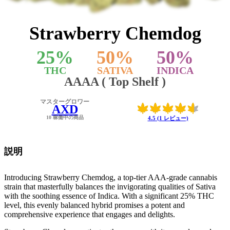
Strawberry Chemdog
25
%
50
%
50
%
THC
SATIVA
INDICA
AAAA ( Top Shelf )
マスターグロワー
AXD
10 稼働中の商品
4.5 (1 レビュー)
説明
Introducing Strawberry Chemdog, a top-tier AAA-grade cannabis
strain that masterfully balances the invigorating qualities of Sativa
with the soothing essence of Indica. With a significant 25% THC
level, this evenly balanced hybrid promises a potent and
comprehensive experience that engages and delights.