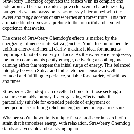
Strawberry Chemdog captivates the senses with its complex and
bold aroma. The strain exudes a powerful scent, characterized by
pungent diesel and gassy notes, seamlessly intertwined with the
sweet and tangy accents of strawberries and forest fruits. This rich
aromatic blend serves as a prelude to the impactful and layered
experience that awaits.
The onset of Strawberry Chemdog’s effects is marked by the
energizing influence of its Sativa genetics. You'll feel an immediate
uplift in energy and mental clarity, making it ideal for moments
requiring a burst of creativity or focus. As the experience progresses,
the Indica components gently emerge, delivering a soothing and
calming effect that tempers the initial surge of energy. This balanced
interplay between Sativa and Indica elements ensures a well-
rounded and fulfilling experience, suitable for a variety of settings
and times.
Strawberry Chemdog is an excellent choice for those seeking a
dynamic cannabis journey. Its long-lasting effects make it
particularly suitable for extended periods of enjoyment or
therapeutic use, offering relief and engagement in equal measure.
Whether you're drawn to its unique flavor profile or in search of a
strain that harmonizes energy with relaxation, Strawberry Chemdog
stands as a versatile and satisfying option.