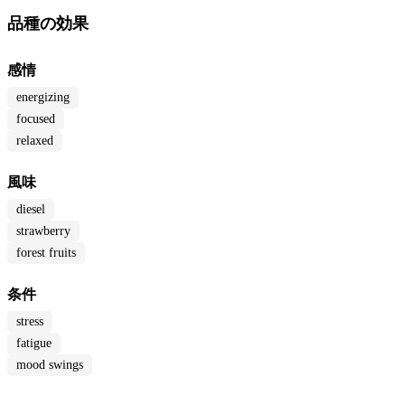
品種の効果
感情
energizing
focused
relaxed
風味
diesel
strawberry
forest fruits
条件
stress
fatigue
mood swings