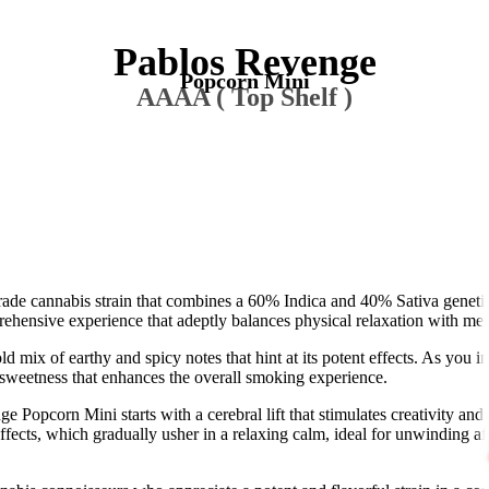
Pablos Revenge
Popcorn Mini
AAAA ( Top Shelf )
de cannabis strain that combines a 60% Indica and 40% Sativa geneti
ehensive experience that adeptly balances physical relaxation with men
mix of earthy and spicy notes that hint at its potent effects. As you in
le sweetness that enhances the overall smoking experience.
e Popcorn Mini starts with a cerebral lift that stimulates creativity and 
ffects, which gradually usher in a relaxing calm, ideal for unwinding af