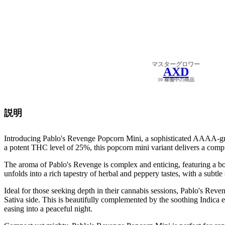
マスターグロワー
AXD
10 稼働中の商品
説明
Introducing Pablo's Revenge Popcorn Mini, a sophisticated AAAA-gra
a potent THC level of 25%, this popcorn mini variant delivers a compr
The aroma of Pablo's Revenge is complex and enticing, featuring a bold 
unfolds into a rich tapestry of herbal and peppery tastes, with a subt
Ideal for those seeking depth in their cannabis sessions, Pablo's Reveng
Sativa side. This is beautifully complemented by the soothing Indica e
easing into a peaceful night.