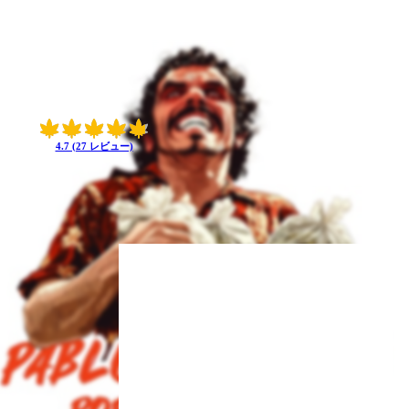
4.7 (27 レビュー)
c composition. With
tal invigoration.
dulge, the flavor
focus, courtesy of its
ter a busy day or