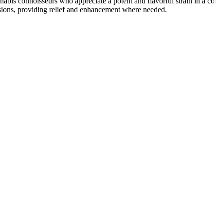
abis connoisseurs who appreciate a potent and flavorful strain in a co
casions, providing relief and enhancement where needed.