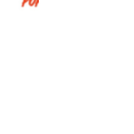
nvenient, small-bud
25
%
THC
60
%
25
%
7
40
%
INDICA
grams
40
%
THC
サティバ
AAAA
SATIVA
60
%
インディカ