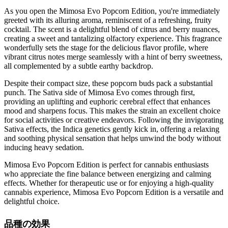
As you open the Mimosa Evo Popcorn Edition, you're immediately
greeted with its alluring aroma, reminiscent of a refreshing, fruity
cocktail. The scent is a delightful blend of citrus and berry nuances,
creating a sweet and tantalizing olfactory experience. This fragrance
wonderfully sets the stage for the delicious flavor profile, where
vibrant citrus notes merge seamlessly with a hint of berry sweetness,
all complemented by a subtle earthy backdrop.
Despite their compact size, these popcorn buds pack a substantial
punch. The Sativa side of Mimosa Evo comes through first,
providing an uplifting and euphoric cerebral effect that enhances
mood and sharpens focus. This makes the strain an excellent choice
for social activities or creative endeavors. Following the invigorating
Sativa effects, the Indica genetics gently kick in, offering a relaxing
and soothing physical sensation that helps unwind the body without
inducing heavy sedation.
Mimosa Evo Popcorn Edition is perfect for cannabis enthusiasts
who appreciate the fine balance between energizing and calming
effects. Whether for therapeutic use or for enjoying a high-quality
cannabis experience, Mimosa Evo Popcorn Edition is a versatile and
delightful choice.
品種の効果