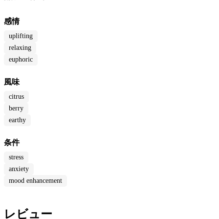
感情
uplifting
relaxing
euphoric
風味
citrus
berry
earthy
条件
stress
anxiety
mood enhancement
レビュー