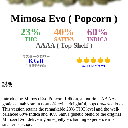
Mimosa Evo ( Popcorn )
23
%
40
%
60
%
THC
SATIVA
INDICA
AAAA ( Top Shelf )
マスターグロワー
KGR
2 稼働中の商品
5.0 (3 レビュー)
説明
Introducing Mimosa Evo Popcorn Edition, a luxurious AAAA-
grade cannabis strain now offered in delightful, popcorn-sized buds.
This version retains the remarkable 23% THC level and the well-
balanced 60% Indica and 40% Sativa genetic blend of the original
Mimosa Evo, delivering an equally enchanting experience in a
smaller package.