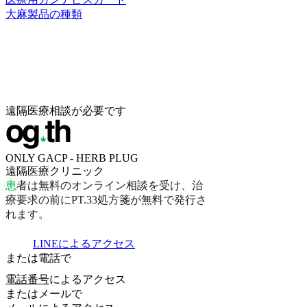
大麻製品の種類
遠隔医療相談が必要です
ONLY GACP - HERB PLUG
遠隔医療クリニック
患
者
は
無
料
の
オ
ン
ラ
イ
ン
相
談
を
受
け
、
治
療
要
求
の
前
に
P
T
.
3
3
処
方
箋
が
無
料
で
発
行
さ
れ
ま
す
。
LINEによるアクセス
または電話で
電話番号
によるアクセス
またはメールで