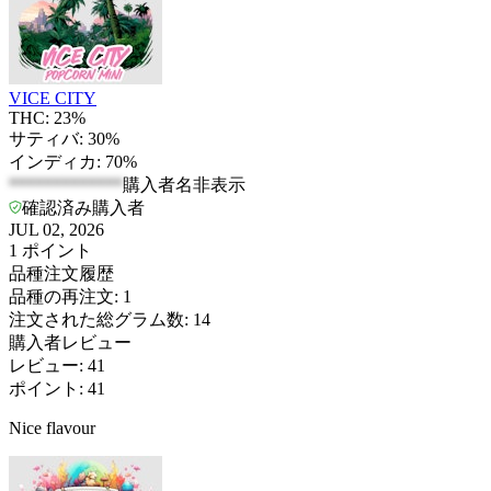
VICE CITY
THC: 23%
サティバ: 30%
インディカ: 70%
*************
購入者名非表示
確認済み購入者
JUL 02, 2026
1
ポイント
品種注文履歴
品種の再注文
:
1
注文された総グラム数
:
14
購入者レビュー
レビュー
:
41
ポイント
:
41
Nice flavour