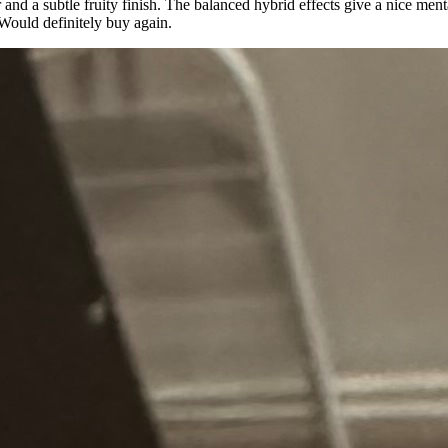
and a subtle fruity finish. The balanced hybrid effects give a nice ment
 Would definitely buy again.