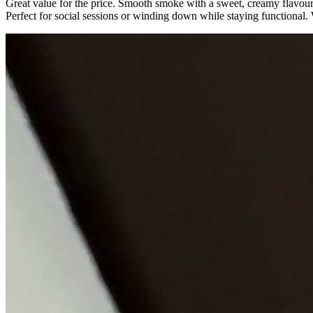
Great value for the price. Smooth smoke with a sweet, creamy flavour 
Perfect for social sessions or winding down while staying functional.